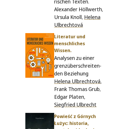
rischen Texten.
Alexander Höllwerth
,
Ursula Knoll
Helena
,
Ulbrechtová
Literatur und
men­schlich­es
Wissen.
Analysen zu einer
gren­züber­schre­i­ten­
den Beziehung
Helena Ulbrechtová
,
Frank Thomas Grub
,
Edgar Platen
,
Siegfried Ulbrecht
Powieść z Górnych
Łużyc: his­to­ria,