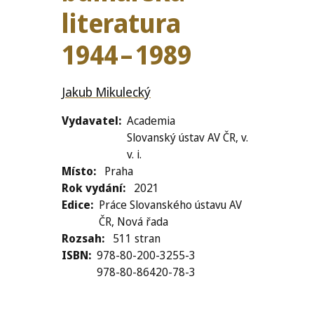
lit­er­atu­ra
1944
–
1989
Jakub Mikulecký
Vydavatel
Academia
Slovanský ústav AV ČR, v.
v. i.
Místo
Praha
Rok vydání
2021
Edice
Práce Slovanského ústavu AV
ČR, Nová řada
Rozsah
511 stran
ISBN
978-80-200-3255-3
978-80-86420-78-3