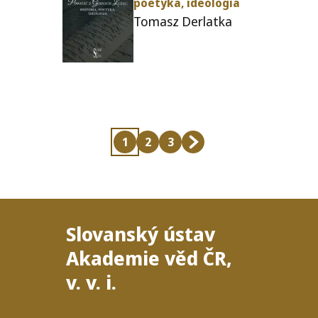
poe­t­y­ka, ideologia
Tomasz Derlatka
1
2
3
Aktuální
Stránka
Stránka
Poslední
stránka
stránka
Slovanský ústav
Akademie věd
ČR
,
v. v. i.