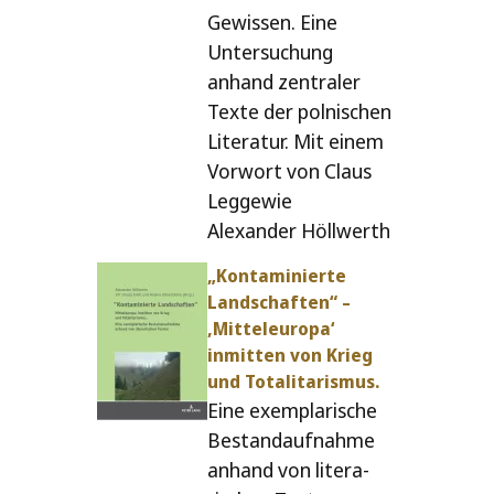
Gewissen. Eine
Untersuchung
anhand zen­t­ra­ler
Texte der pol­nischen
Literatur. Mit einem
Vorwort von Claus
Leggewie
Alexander Höllwerth
„Kontaminierte
Landschaften“ –
‚Mitteleuropa‘
inmit­ten von Krieg
und Totalitarismus.
Eine exem­pla­rische
Bestandaufnahme
anhand von lite­ra­