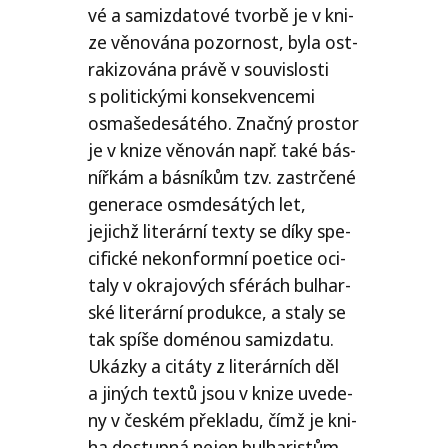
vé a samizda­to­vé tvor­bě je v kni­
ze věno­vá­na pozor­nost, byla ost­
ra­ki­zo­vá­na prá­vě v sou­vis­los­ti
s poli­tic­ký­mi kon­sek­ven­ce­mi
osma­še­de­sá­té­ho. Značný pro­stor
je v kni­ze věno­ván např. také bás­
níř­kám a bás­ní­kům tzv. zastr­če­né
gene­ra­ce osm­de­sá­tých let,
jejichž lite­rár­ní tex­ty se díky spe­
ci­fic­ké nekon­form­ní poe­ti­ce oci­
ta­ly v okra­jo­vých sfé­rách bul­har­
ské lite­rár­ní pro­duk­ce, a sta­ly se
tak spí­še domé­nou samizda­tu.
Ukázky a citá­ty z lite­rár­ních děl
a jiných tex­tů jsou v kni­ze uve­de­
ny v čes­kém pře­kla­du, čímž je kni­
ha dostup­ná nejen bul­ha­ris­tům