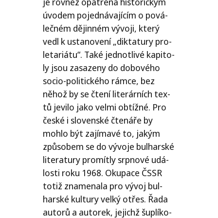
je rov­něž opat­ře­na his­to­ric­kým
úvo­dem pojed­ná­va­jí­cím o pová­
leč­ném dějin­ném vývo­ji, kte­rý
vedl k usta­no­ve­ní „dik­ta­tu­ry pro­
le­ta­ri­á­tu“. Také jed­not­li­vé kapi­to­
ly jsou zasa­ze­ny do dobo­vé­ho
socio-poli­tic­ké­ho rám­ce, bez
něhož by se čte­ní lite­rár­ních tex­
tů jevi­lo jako vel­mi obtíž­né. Pro
čes­ké i slo­ven­ské čte­ná­ře by
moh­lo být zají­ma­vé to, jakým
způ­so­bem se do vývo­je bul­har­ské
lite­ra­tu­ry pro­mít­ly srp­no­vé udá­
los­ti roku 1968. Okupace
ČSSR
totiž zna­me­na­la pro vývoj bul­
har­ské kul­tu­ry vel­ký otřes. Řada
auto­rů a auto­rek, jejichž šuplí­ko­