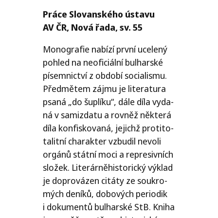
Práce Slovanského ústa­vu
AV
ČR
, Nová řada, sv. 55
Monografie nabí­zí prv­ní uce­le­ný
pohled na neo­fi­ci­ál­ní bul­har­ské
písem­nic­tví z obdo­bí soci­a­lis­mu.
Předmětem zájmu je lite­ra­tu­ra
psa­ná „do šuplí­ku“, dále díla vyda­
ná v samizda­tu a rov­něž někte­rá
díla kon­fis­ko­va­ná, jejichž pro­ti­to­
ta­lit­ní cha­rak­ter vzbu­dil nevo­li
orgá­nů stát­ní moci a repre­siv­ních
slo­žek. Literárněhistorický výklad
je dopro­vá­zen citá­ty ze sou­kro­
mých dení­ků, dobo­vých peri­o­dik
i doku­men­tů bul­har­ské StB. Kniha