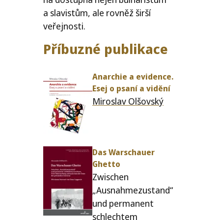
a sla­vis­tům, ale rov­něž šir­ší
veřejnosti.
Příbuzné publikace
Anarchie a evi­dence.
Esej o psaní a vidění
Miroslav Olšovský
Das Warschauer
Ghetto
Zwischen
„Ausnahmezustand“
und per­ma­nent
schlech­tem