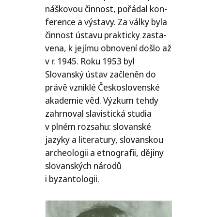
náš­ko­vou čin­nost, pořá­dal kon­
fe­ren­ce a výsta­vy. Za vál­ky byla
čin­nost ústa­vu prak­tic­ky zasta­
ve­na, k její­mu obno­ve­ní došlo až
v r. 1945. Roku 1953 byl
Slovanský ústav začle­něn do
prá­vě vznik­lé Československé
aka­de­mie věd. Výzkum teh­dy
zahr­no­val sla­vis­tic­ká stu­dia
v plném roz­sa­hu: slo­van­ské
jazy­ky a lite­ra­tu­ry, slo­van­skou
arche­o­lo­gii a etno­gra­fii, ději­ny
slo­van­ských náro­dů
i byzantologii.