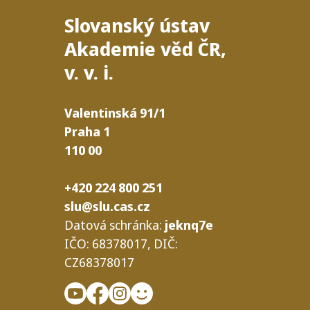
Slovanský ústav
Akademie věd
ČR
,
v. v. i.
Valentinská
91/​1
Praha
1
110
00
+420 224 800 251
slu@slu.cas.cz
Datová schrán­ka:
jeknq7e
IČO
: 68378017,
DIČ
:
CZ68378017