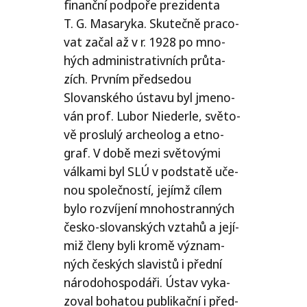
finanč­ní pod­po­ře pre­zi­den­ta
T. G. Masaryka. Skutečně pra­co­
vat začal až v r. 1928 po mno­
hých admi­nis­tra­tiv­ních prů­ta­
zích. Prvním před­se­dou
Slovanského ústa­vu byl jme­no­
ván prof. Lubor Niederle, svě­to­
vě pro­slu­lý arche­o­log a etno­
graf. V době mezi svě­to­vý­mi
vál­ka­mi byl
SLÚ
v pod­sta­tě uče­
nou spo­leč­nos­tí, jejímž cílem
bylo roz­ví­je­ní mno­ho­stran­ných
čes­ko-slo­van­ských vzta­hů a její­
miž čle­ny byli kro­mě význam­
ných čes­kých sla­vis­tů i před­ní
náro­do­hos­po­dá­ři. Ústav vyka­
zo­val boha­tou pub­li­kač­ní i před­