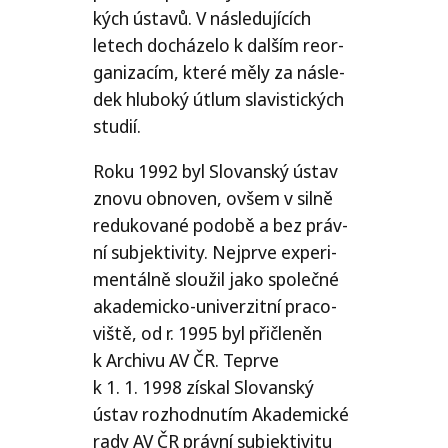
kých ústa­vů. V násle­du­jí­cích
letech dochá­ze­lo k dal­ším reor­
ga­ni­za­cím, kte­ré měly za násle­
dek hlu­bo­ký útlum sla­vis­tic­kých
studií.
Roku 1992 byl Slovanský ústav
zno­vu obno­ven, ovšem v sil­ně
redu­ko­va­né podo­bě a bez práv­
ní sub­jek­ti­vi­ty. Nejprve expe­ri­
men­tál­ně slou­žil jako spo­leč­né
aka­de­mic­ko-uni­ver­zit­ní pra­co­
viš­tě, od r. 1995 byl při­čle­něn
k Archivu
AV
ČR
. Teprve
k 1. 1. 1998 zís­kal Slovanský
ústav roz­hod­nu­tím Akademické
rady
AV
ČR
práv­ní sub­jek­ti­vi­tu