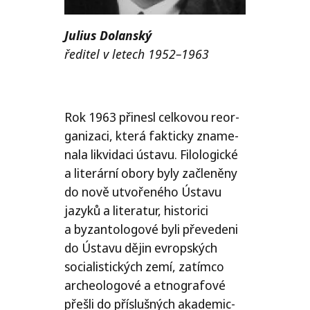
Julius Dolanský
ředitel v letech 1952–1963
Rok 1963 při­ne­sl cel­ko­vou reor­
ga­ni­za­ci, kte­rá fak­tic­ky zna­me­
na­la likvi­da­ci ústa­vu. Filologické
a lite­rár­ní obo­ry byly začle­ně­ny
do nově utvo­ře­né­ho Ústavu
jazy­ků a lite­ra­tur, his­to­ri­ci
a byzan­to­lo­go­vé byli pře­ve­de­ni
do Ústavu dějin evrop­ských
soci­a­lis­tic­kých zemí, zatím­co
arche­o­lo­go­vé a etno­gra­fo­vé
pře­šli do pří­sluš­ných aka­de­mic­