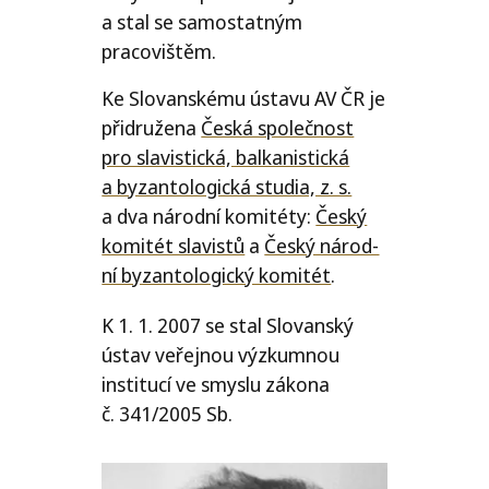
a stal se samo­stat­ným
pracovištěm.
Ke Slovanskému ústa­vu
AV
ČR
je
při­dru­že­na
Česká spo­leč­nost
pro sla­vis­tic­ká, bal­ka­nis­tic­ká
a byzan­to­lo­gic­ká stu­dia, z. s.
a dva národ­ní komi­téty:
Český
komi­tét sla­vis­tů
a
Český národ­
ní byzan­to­lo­gic­ký komi­tét
.
K 1. 1. 2007 se stal Slovanský
ústav veřej­nou výzkum­nou
insti­tu­cí ve smys­lu záko­na
č. 341/​2005 Sb.