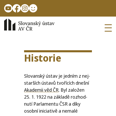
Přejít k hlavnímu obsahu
Ope
Historie
Slovanský ústav je jed­ním z nej­
star­ších ústa­vů tvo­ří­cích dneš­ní
Akademii věd
ČR
. Byl zalo­žen
25. 1. 1922 na zákla­dě roz­hod­
nu­tí Parlamentu
ČSR
a díky
osob­ní ini­ci­a­ti­vě a nema­lé