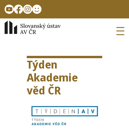
Přejít k hlavnímu obsahu
Ope
Týden
Akademie
věd
ČR