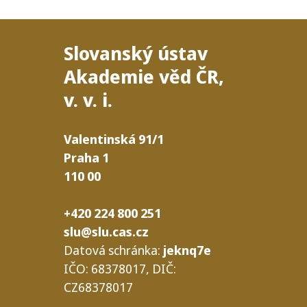
Slovanský ústav
Akademie věd
ČR
,
v. v. i.
Valentinská
91/​1
Praha
1
110
00
+420 224 800 251
slu@slu.cas.cz
Datová schrán­ka:
jeknq7e
IČO
: 68378017,
DIČ
:
CZ68378017