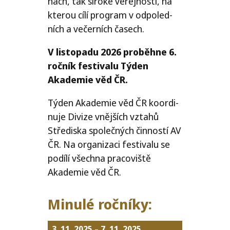
nách, tak širo­ké veřej­nos­ti, na
kte­rou cílí pro­gram v odpo­led­
ních a večer­ních časech.
V lis­to­pa­du 2026 pro­běh­ne 6.
roč­ník fes­ti­va­lu Týden
Akademie věd
ČR
.
Týden Akademie věd
ČR
koor­di­
nu­je Divize vněj­ších vzta­hů
Střediska spo­leč­ných čin­nos­tí
AV
ČR
. Na orga­ni­za­ci fes­ti­va­lu se
podí­lí všech­na pra­co­viš­tě
Akademie věd
ČR
.
Minulé roč­ní­ky:
3. 11. 2025
–
7. 11. 2025