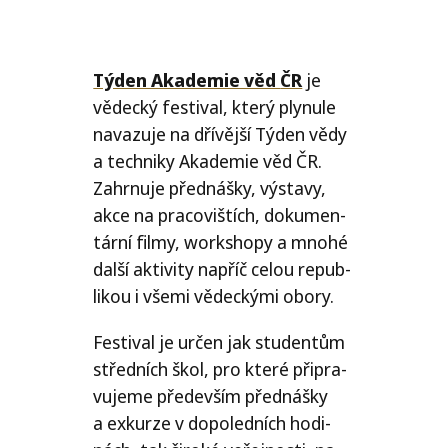
Týden Akademie věd
ČR
je
vědec­ký fes­ti­val, kte­rý ply­nu­le
nava­zu­je na dří­věj­ší Týden vědy
a tech­ni­ky Akademie věd
ČR
.
Zahrnuje před­náš­ky, výsta­vy,
akce na pra­co­viš­tích, doku­men­
tár­ní fil­my, worksho­py a mno­hé
dal­ší akti­vi­ty napříč celou repub­
li­kou i vše­mi vědec­ký­mi obory.
Festival je určen jak stu­den­tům
střed­ních škol, pro kte­ré při­pra­
vu­je­me pře­de­vším před­náš­ky
a exkur­ze v dopo­led­ních hodi­