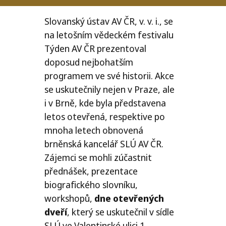
Slovanský ústav
AV
ČR
, v. v. i., se
na letošním vědeckém festivalu
Týden
AV
ČR
prezentoval
doposud nejbohatším
programem ve své historii. Akce
se uskutečnily nejen v Praze, ale
i v Brně, kde byla představena
letos otevřená, respektive po
mnoha letech obnovená
brněnská kancelář
SLÚ
AV
ČR
.
Zájemci se mohli zúčastnit
přednášek, prezentace
biografického slovníku,
workshopů,
dne otevřených
dveří
, který se uskutečnil v sídle
SLÚ
ve Valentinské ulici 1,