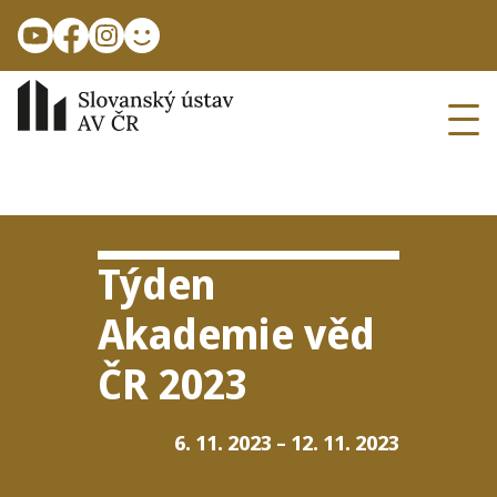
Přejít k hlavnímu obsahu
Ope
Týden
Akademie věd
ČR
2023
6. 11. 2023
–
12. 11. 2023