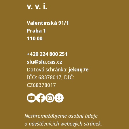
v. v. i.
Valentinská
91/​1
Praha
1
110
00
+420 224 800 251
slu@slu.cas.cz
Datová schrán­ka:
jeknq7e
IČO
: 68378017,
DIČ
:
CZ68378017
N
eshro­maž­ďu­je­me osob­ní úda­je
o návštěv­ní­cích webo­vých stránek.