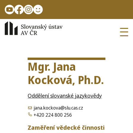
Přejít k hlavnímu obsahu
Ope
Mgr. Jana
Kocková, Ph.D.
Oddělení slovanské jazykovědy
jana.kockova@slu.cas.cz
+420 224 800 256
Zaměření vědecké činnosti