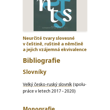
Neurčité tvary sloves­né
v češt­ině, rušt­ině a němčině
a jejich vzá­jem­ná ekvivalence
Bibliografie
Slovníky
Velký čes­ko-rus­ký slov­ník
(spo­lu­
prá­ce v letech 2017 – 2020)
Monografie