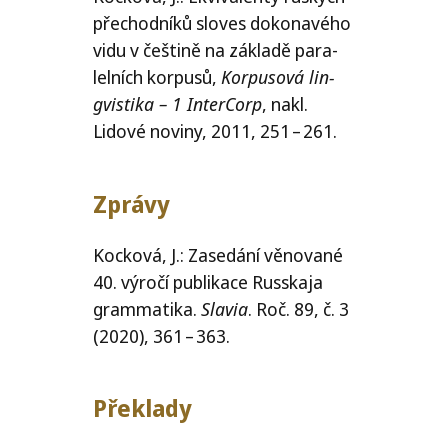
pře­chod­ní­ků slo­ves doko­na­vé­ho
vidu v češ­ti­ně na zákla­dě para­
lel­ních kor­pu­sů,
Korpusová lin­
gvis­ti­ka – 1 InterCorp
, nakl.
Lidové novi­ny, 2011, 251 – 261.
Zprávy
Kocková, J.: Zasedání věno­va­né
40. výro­čí pub­li­ka­ce Russkaja
gra­m­ma­ti­ka.
Slavia
. Roč. 89, č. 3
(2020), 361 – 363.
Překlady