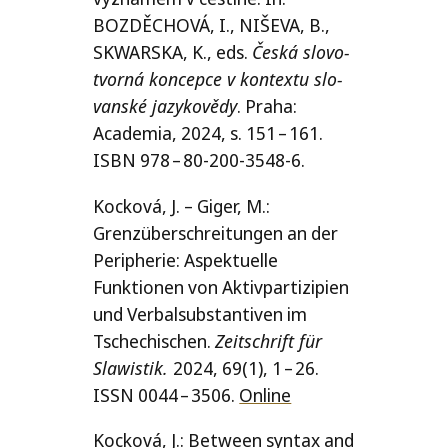
BOZDĚCHOVÁ
, I.,
NIŠEVA
, B.,
SKWARSKA
, K., eds.
Česká slo­vo­
tvor­ná kon­cep­ce v kon­tex­tu slo­
van­ské jazy­ko­vě­dy
. Praha:
Academia, 2024, s. 151 – 161.
ISBN
978 – 80-200‑3548‑6.
Kocková, J. – Giger, M.:
Grenzüberschreitungen an der
Peripherie: Aspektuelle
Funktionen von Aktivpartizipien
und Verbalsubstantiven im
Tschechischen.
Zeitschrift für
Slawistik.
2024, 69(1), 1 – 26.
ISSN
0044 – 3506.
Online
Kocková, J.: Between syn­tax and