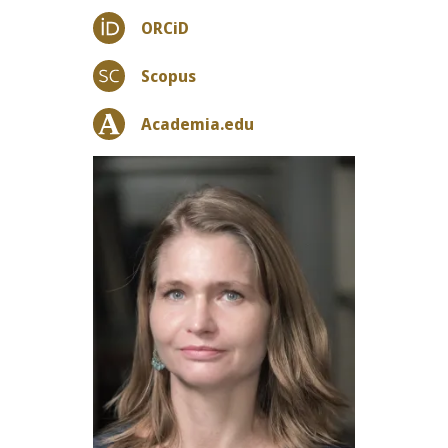
ORCiD
Scopus
Academia.edu