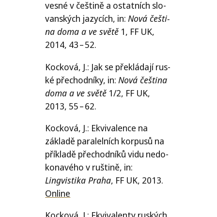
ves­né v češ­ti­ně a ostat­ních slo­
van­ských jazy­cích, in:
Nová češ­ti­
na doma a ve svě­tě
1,
FF
UK
,
2014, 43 – 52.
Kocková, J.: Jak se pře­klá­da­jí rus­
ké pře­chod­ní­ky, in:
Nová češ­ti­na
doma a ve svě­tě
1/​2,
FF
UK
,
2013, 55 – 62.
Kocková, J.: Ekvivalence na
zákla­dě para­lel­ních kor­pu­sů na
pří­kla­dě pře­chod­ní­ků vidu nedo­
ko­na­vé­ho v ruš­ti­ně, in:
Lingvistika Praha
,
FF
UK
, 2013.
Online
Kocková, J.: Ekvivalenty rus­kých