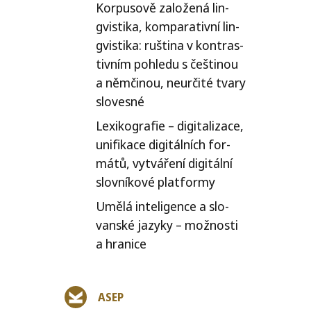
Korpusově zalo­že­ná lin­
gvis­ti­ka, kom­pa­ra­tiv­ní lin­
gvis­ti­ka: ruš­ti­na v kon­tras­
tiv­ním pohle­du s češ­ti­nou
a něm­či­nou, neu­r­či­té tva­ry
slovesné
Lexikografie – digi­ta­li­za­ce,
uni­fi­ka­ce digi­tál­ních for­
má­tů, vytvá­ře­ní digi­tál­ní
slov­ní­ko­vé platformy
Umělá inte­li­gen­ce a slo­
van­ské jazy­ky – mož­nos­ti
a hranice
ASEP