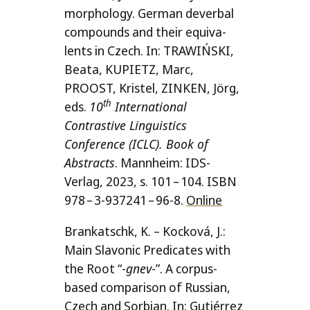
mor­pho­lo­gy. German dever­bal
com­pounds and the­ir equi­va­
lents in Czech. In:
TRAWIŃSKI
,
Beata,
KUPIETZ
, Marc,
PROOST
, Kristel,
ZINKEN
, Jörg,
th
eds.
10
International
Contrastive Linguistics
Conference (
ICLC
). Book of
Abstracts
. Mannheim: IDS-
Verlag, 2023, s. 101 – 104.
ISBN
978 – 3‑937241 – 96‑8.
Online
Brankatschk, K. – Kocková, J.:
Main Slavonic Predicates with
the Root “-
gnev
-”. A cor­pus-
based com­pa­ri­son of Russian,
Czech and Sorbian. In: Gutiérrez