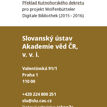
Překlad Kutnohorského dekre­tu
pro pro­jekt Wolfenbütteler
Digitale Bibliothek (2015 – 2016).
Slovanský ústav
Akademie věd
ČR
,
v. v. i.
Valentinská
91/​1
Praha
1
110
00
+420 224 800 251
slu@slu.cas.cz
Datová schrán­ka:
jeknq7e