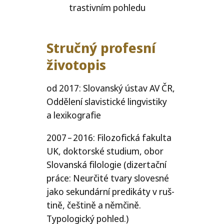
tras­tiv­ním pohledu
Stručný profesní
životopis
od 2017: Slovanský ústav
AV
ČR
,
Oddělení sla­vis­tic­ké lin­gvis­ti­ky
a lexikografie
2007 – 2016: Filozofická fakul­ta
UK
, dok­tor­ské stu­di­um, obor
Slovanská filo­lo­gie (dizer­tač­ní
prá­ce: Neurčité tva­ry slo­ves­né
jako sekun­dár­ní pre­di­ká­ty v ruš­
ti­ně, češ­ti­ně a něm­či­ně.
Typologický pohled.)