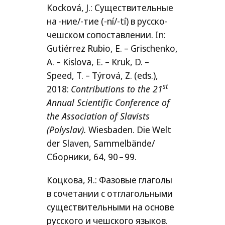
Kocková, J.: Существительные
на ‑ние/-тие (-ní/-tí) в русско-
чешском сопоставлении. In:
Gutiérrez Rubio, E. – Grischenko,
A. – Kislova, E. – Kruk, D. –
Speed, T. – Týrová, Z. (eds.),
st
2018:
Contributions to the 21
Annual Scientific Conference of
the Association of Slavists
(Polyslav).
Wiesbaden. Die Welt
der Slaven, Sammelbände/​
Сборники, 64, 90 – 99.
Коцкова, Я.: Фазовые глаголы
в сочетании с отглагольными
существительными на основе
русского и чешского языков.