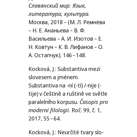
Славянский мир: Язык,
литература, культура.
Москва, 2018 – (М. Л. Ремнёва
– Н. Е. Ананьева – В. Ф.
Васильева – А. И. Изотов – Е.
Н. Ковтун – К. В. Лифанов – О.
А. Остапчук). 146 – 148.
Kocková, J.: Substantiva mezi
slo­ve­sem a jmé­nem.
Substantiva na ‑ní (-tí) /​‑nije (-
tije) v češ­ti­ně a ruš­ti­ně ve svět­le
para­lel­ní­ho kor­pu­su.
Časopis pro
moder­ní filo­lo­gii.
Roč. 99, č. 1,
2017, 55 – 64.
Kocková, J.: Neurčité tva­ry slo­