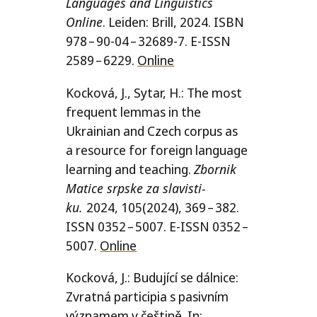
Languages and Linguistics
Online
. Leiden: Brill, 2024.
ISBN
978 – 90-04 – 32689‑7. E‑
ISSN
2589 – 6229.
Online
Kocková, J., Sytar, H.: The most
frequent lem­mas in the
Ukrainian and Czech cor­pus as
a resour­ce for fore­ign lan­gu­age
lear­ning and tea­ching.
Zbornik
Matice srp­ske za sla­vis­ti­
ku.
2024, 105(2024), 369 – 382.
ISSN
0352 – 5007. E‑
ISSN
0352 –
5007.
Online
Kocková, J.: Budující se dál­ni­ce:
Zvratná par­ti­ci­pia s pasiv­ním
význa­mem v češ­ti­ně. In: