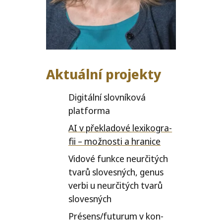
Aktuální projekty
Digitální slov­ní­ko­vá
platforma
AI
v pře­kla­do­vé lexi­ko­gra­
fii – mož­nos­ti a hranice
Vidové funk­ce neu­r­či­tých
tva­rů slo­ves­ných, genus
ver­bi u neu­r­či­tých tva­rů
slovesných
Présens/​futurum v kon­