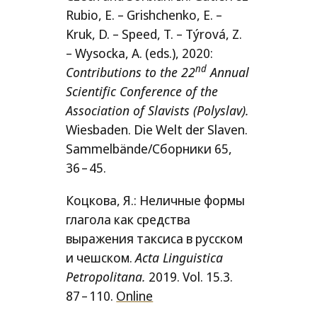
Rubio, E. – Grishchenko, E. –
Kruk, D. – Speed, T. – Týrová, Z.
– Wysocka, A. (eds.), 2020:
nd
Contributions to the 22
Annual
Scientific Conference of the
Association of Slavists (Polyslav).
Wiesbaden. Die Welt der Slaven.
Sammelbände/​Сборники 65,
36 – 45.
Коцкова, Я.: Неличные формы
глагола как средства
выражения таксиса в русском
и чешском.
Acta Linguistica
Petropolitana.
2019. Vol. 15.3.
87 – 110.
Online