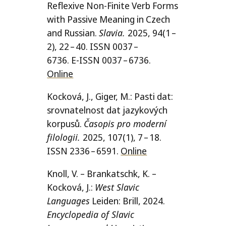
Reflexive Non-Finite Verb Forms
with Passive Meaning in Czech
and Russian.
Slavia.
2025, 94(1 –
2), 22 – 40.
ISSN
0037 –
6736. E‑
ISSN
0037 – 6736.
Online
Kocková, J., Giger, M.: Pasti dat:
srov­na­tel­nost dat jazy­ko­vých
kor­pu­sů.
Časopis pro moder­ní
filo­lo­gii.
2025, 107(1), 7 – 18.
ISSN
2336 – 6591.
Online
Knoll, V. – Brankatschk, K. –
Kocková, J.:
West Slavic
Languages
Leiden: Brill, 2024.
Encyclopedia of Slavic