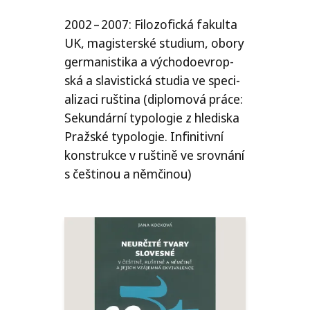
2002 – 2007: Filozofická fakul­ta
UK
, magis­ter­ské stu­di­um, obo­ry
ger­ma­nis­ti­ka a výcho­do­ev­rop­
ská a sla­vis­tic­ká stu­dia ve spe­ci­
a­li­za­ci ruš­ti­na (diplo­mo­vá prá­ce:
Sekundární typo­lo­gie z hle­dis­ka
Pražské typo­lo­gie. Infinitivní
kon­struk­ce v ruš­ti­ně ve srov­ná­ní
s češ­ti­nou a němčinou)