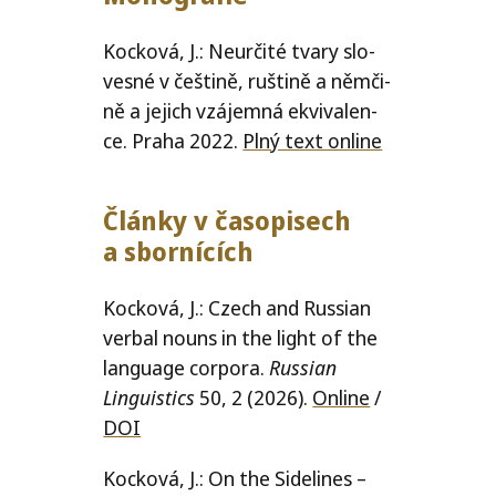
Kocková, J.: Neurčité tva­ry slo­
ves­né v češ­ti­ně, ruš­ti­ně a něm­či­
ně a jejich vzá­jem­ná ekvi­va­len­
ce. Praha 2022.
Plný text onli­ne
Články v časo­pi­sech
a sbornících
Kocková, J.: Czech and Russian
ver­bal nouns in the light of the
lan­gu­age cor­po­ra.
Russian
Linguistics
50, 2 (2026).
Online
/​
DOI
Kocková, J.: On the Sidelines –