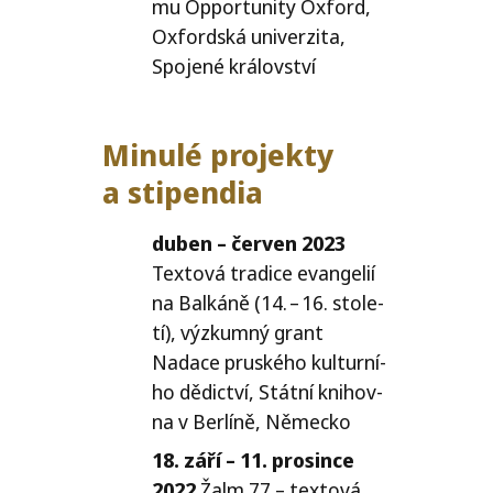
mu Opportunity Oxford,
Oxfordská uni­ver­zi­ta,
Spojené království
Minulé pro­jek­ty
a stipendia
duben – čer­ven 2023
Textová tra­di­ce evan­ge­lií
na Balkáně (14. – 16. sto­le­
tí), výzkum­ný grant
Nadace prus­ké­ho kul­tur­ní­
ho dědic­tví, Státní knihov­
na v Berlíně, Německo
18. září – 11. pro­sin­ce
2022
Žalm 77 – tex­to­vá