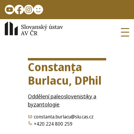
Přejít k hlavnímu obsahu
Ope
Constanța
Burlacu, DPhil
Oddělení paleoslovenistiky a
byzantologie
constanta.burlacu@slu.cas.cz
+420 224 800 259