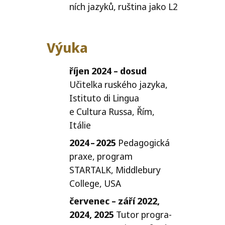
ních jazy­ků, ruš­ti­na jako
L2
Výuka
říjen 2024 – dosud
Učitelka rus­ké­ho jazy­ka,
Istituto di Lingua
e Cultura Russa, Řím,
Itálie
2024 – 2025
Pedagogická
pra­xe, pro­gram
STARTALK
, Middlebury
College,
USA
čer­ve­nec – září 2022,
2024, 2025
Tutor pro­gra­