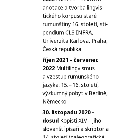
ano­ta­ce a tvor­ba lin­gvis­
tic­ké­ho kor­pu­su sta­ré
rumun­šti­ny 16. sto­le­tí, sti­
pen­di­um
CLS
INFRA
,
Univerzita Karlova, Praha,
Česká republika
říjen 2021 – čer­ve­nec
2022
Multilingvismus
a vze­stup rumun­ské­ho
jazy­ka: 15. – 16. sto­le­tí,
výzkum­ný pobyt v Berlíně,
Německo
30. lis­to­pa­du 2020 –
dosud
Kopisti
XIV
– jiho­
slo­van­ští písa­ři a skrip­to­ria
14. sto­le­tí (pale­o­gra­fic­ká