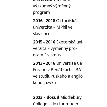
výzkum­ný výměn­ný
program
2016 – 2018
Oxfordská
uni­ver­zi­ta – MPhil ve
slavistice
2015 – 2016
Exeterská uni­
ver­zi­ta – výměn­ný pro­
gram Erasmus
2013 – 2016
Universita Ca“
Foscari v Benátkách –
BA
ve stu­diu rus­ké­ho a ang­lic­
ké­ho jazy­ka
2023 – dosud
Middlebury
College – dok­tor moder­