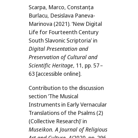
Scarpa, Marco, Constanța
Burlacu, Desislava Paneva-
Marinova (2021).
‘New Digital
Life for Fourteenth Century
South Slavonic Scriptoria’ in
Digital Presentation and
Preservation of Cultural and
Scientific Heritage
, 11, pp. 57 –
63 [acces­si­ble online].
Contribution to the dis­cus­si­on
secti­on ‘The Musical
Instruments in Early Vernacular
Translations of the Psalms (2)
(Collective Research)’ in
Museikon. A Journal of Religious
Art and Culture
, 4/​2020, pp. 296.