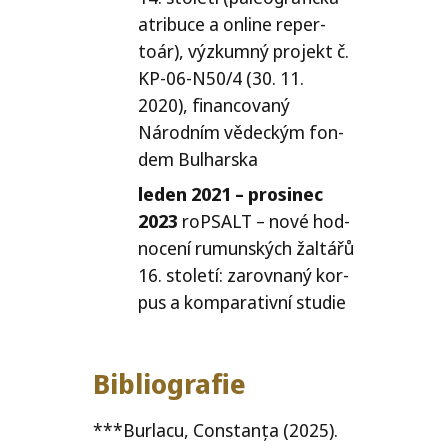
atri­buce a onli­ne reper­
toár), výzkum­ný pro­jekt č.
KP-06-N50
/4 (30. 11.
2020), finan­co­va­ný
Národním vědec­kým fon­
dem Bulharska
leden 2021 – pro­si­nec
2023
roPSALT – nové hod­
no­ce­ní rumun­ských žal­tá­řů
16. sto­le­tí: zarov­na­ný kor­
pus a kom­pa­ra­tiv­ní studie
Bibliografie
***Burlacu, Constanța (2025).