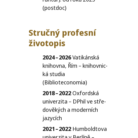
(post­doc)
Stručný profesní
životopis
2024 – 2026
Vatikánská
knihov­na, Řím – kni­hov­nic­
ká stu­dia
(Biblioteconomia)
2018 – 2022
Oxfordská
uni­ver­zi­ta – DPhil ve stře­
do­vě­kých a moder­ních
jazycích
2021 – 2022
Humboldtova
uni­ver­zi­ta v Berlíně –