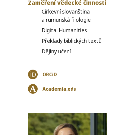
Zaměření vědecké činnosti
Církevní slo­van­šti­na
a rumun­ská filologie
Digital Humanities
Překlady bib­lic­kých textů
Dějiny uče­ní
ORCiD
Academia.edu