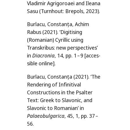
Vladimir Agrigoroaei and Ileana
Sasu (Turnhout: Brepols, 2023).
Burlacu, Constanța, Achim
Rabus (2021). ‘Digitising
(Romanian) Cyrillic using
Transkribus: new per­specti­ves’
in
Diacronia
, 14, pp. 1 – 9 [acces­
si­ble online].
Burlacu, Constanța (2021). ‘The
Rendering of Infinitival
Constructions in the Psalter
Text: Greek to Slavonic, and
Slavonic to Romanian’ in
Palaeobulgarica
, 45, 1, pp. 37 –
56.