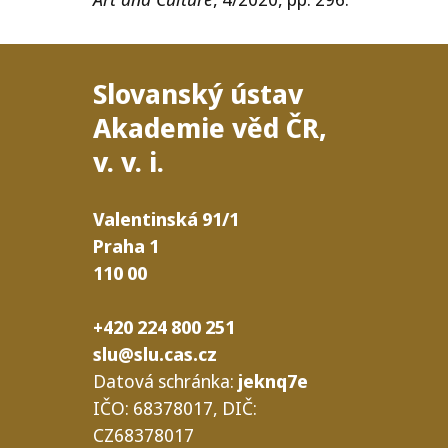
Slovanský ústav
Akademie věd
ČR
,
v. v. i.
Valentinská
91/​1
Praha
1
110
00
+420 224 800 251
slu@slu.cas.cz
Datová schrán­ka:
jeknq7e
IČO
: 68378017,
DIČ
:
CZ68378017