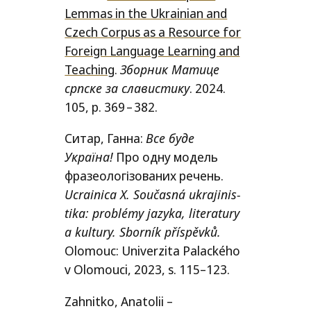
Lemmas in the Ukrainian and
Czech Corpus as a Resource for
Foreign Language Learning and
Teaching
.
Зборник Матице
српске за славистику
.
2024.
105
, p.
369 – 382
.
Ситар, Ганна:
Все буде
Україна!
Про одну модель
фразеoлогізованих речень.
Ucrainica Х. Současná ukra­ji­nis­
ti­ka: pro­blémy jazy­ka, lite­ra­tu­ry
a kul­tu­ry. Sborník pří­spěv­ků.
Olomouc: Univerzita Palackého
v Olomouci, 2023, s. 115
–
123.
Zahnitko
,
Anatolii
–