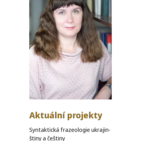
Aktuální projekty
Syntaktická fra­ze­o­lo­gie ukra­jin­
šti­ny a češtiny