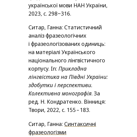
української мови
НАН
України,
2023, c. 298‒316.
Ситар, Ганна: Статистичний
аналіз фразеологічних
і фразеологізованих одиниць:
на матеріалі Українського
національного лінгвістичного
корпусу. In:
Прикладна
лінгвістика на Півдні України:
здобутки і перспективи.
Колективна монографія
. За
ред. Н. Кондратенко. Вінниця:
Твори, 2022, с. 155 – 183.
Ситар, Ганна:
Синтаксичні
фразеологізми