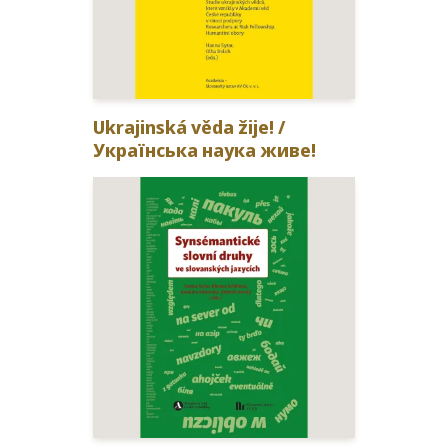
Ukrajinská věda žije! /​
Українська наука живе!