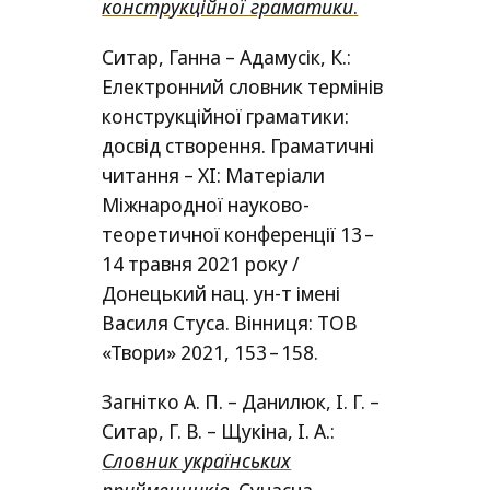
конструкційної граматики
.
Ситар, Ганна – Адамусік, К.:
Електронний словник термінів
конструкційної граматики:
досвід створення. Граматичні
читання –
ХІ
: Матеріали
Міжнародної науково-
теоретичної конференції 13 –
14 травня 2021 року /​
Донецький нац. ун‑т імені
Василя Стуса. Вінниця:
ТОВ
«Твори» 2021, 153 – 158.
Загнітко А. П. – Данилюк, І. Г. –
Ситар, Г. В. – Щукіна, І. А.:
Словник українських
прийменників
. Сучасна