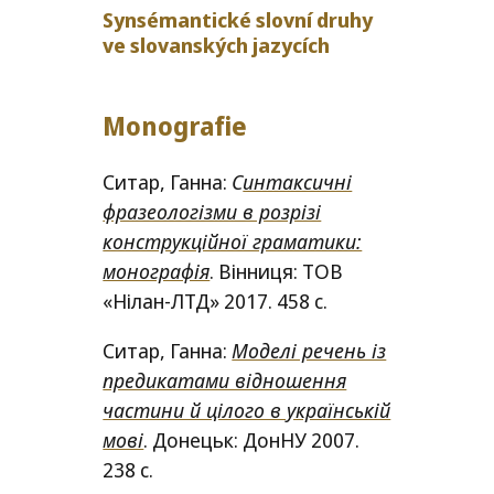
Synsémantické slovní druhy
ve slo­van­ských jazycích
Monografie
Ситар, Ганна:
С
интаксичні
фразеологізми в розрізі
конструкційної граматики:
монографія
. Вінниця:
ТОВ
«Нілан-ЛТД» 2017. 458 с.
Ситар, Ганна:
Моделі речень із
предикатами відношення
частини й цілого в українській
мові
. Донецьк: ДонНУ 2007.
238 с.