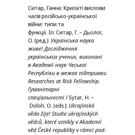
Ситар, Ганна: Крилаті вислови
часів російсько-української
війни: типи та
функції.
In
:
Ситар, Г.
–
Дьолог,
О. (ред.
)
:
Українська наука
живе! Дослідження
українських учених, виконані
в Академії наук Чеської
Республіки в межах підтримки
Researches at Risk Fellowship.
Гуманітарні
спеціальності
/
Sytar
,
H
.
–
Doloh
,
O
. (eds.
)
:
Ukrajinská
věda žije! Studie ukra­jin­ských
věd­ců, kte­ré vznik­ly v Akademii
věd České repub­li­ky v rám­ci pod­