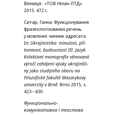
Вінниця : «
ТОВ
Нілан-ЛТД»
2015. 472 с.
Ситар, Ганна: Функціонування
фразеологізованих речень
у мовленні: чинник адресата.
In:
Ukrajinistika: minu­lost, pří­
tom­nost, budouc­nost
III
. Jazyk.
Kolektivní mono­gra­fie věno­va­ná
výro­čí zahá­je­ní výu­ky ukra­jin­šti­
ny jako stu­dij­ní­ho obo­ru na
Filozofické fakul­tě Masarykovy
uni­ver­zi­ty v Brně
. Brno 2015, s.
423 – 430.
Функціонально-
комунікативна і текстова