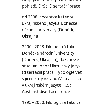
pohled), DrSc.
Disertační prá­ce
od 2008: docent­ka kated­ry
ukra­jin­ské­ho jazy­ka Doněcké
národ­ní uni­ver­zi­ty (Doněck,
Ukrajina)
2000 – 2003: Filologická fakul­ta
Doněcké národ­ní uni­ver­zi­ty
(Doněck, Ukrajina), dok­tor­ské
stu­di­um, obor Ukrajinský jazyk
(diser­tač­ní prá­ce: Typologie vět
s pre­di­ká­ty vzta­hu čás­ti a cel­ku
v ukra­jin­ském jazy­ce), CSc.
Abstrakt diser­tač­ní práce
1995 – 2000: Filologická fakul­ta