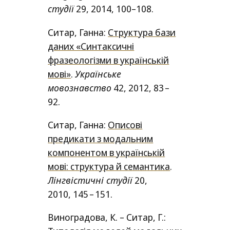
студiї
29
, 2014
,
100
–
108.
Ситар, Ганна:
Структура бази
даних «Синтаксичні
фразеологізми в українській
мові»
.
Українське
мовознавство
42, 2012, 83 –
92.
Ситар, Ганна:
Описові
предикати з модальним
компонентом в українській
мові: структура й семантика
.
Лiнгвiстичнi студiї
20,
2010, 145 – 151.
Виноградова, К. – Ситар, Г.: