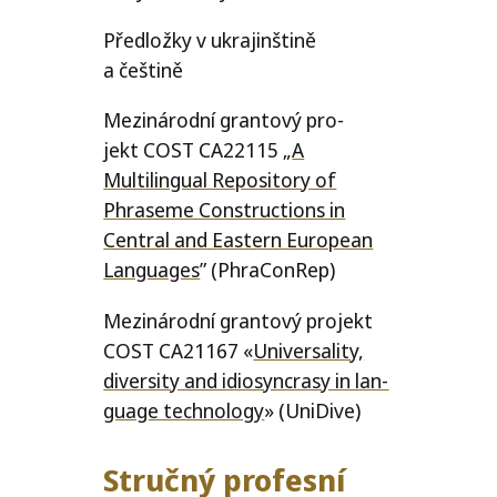
Předložky v ukra­jin­šti­ně
a češtině
M
ezi­ná­rod­ní gran­to­vý pro­
jekt
COST
CA22115
„
A
Multilingual Repository of
Phraseme Constructions in
Central and Eastern European
Languages
”
(PhraConRep)
M
ezi­ná­rod­ní gran­to­vý pro­jekt
COST
CA21167
«
Universality,
diver­si­ty and idi­o­syn­cra­sy in lan­
gu­age tech­no­lo­gy
»
(UniDive)
Stručný profesní