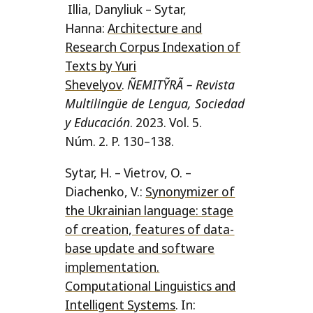
Illia
,
Danyli
uk
–
Sytar,
Hanna
:
Architecture and
Research Corpus Indexation of
Texts by Yuri
Shevelyov
.
ÑEMITỸRÃ
– Revista
Multilingüe de Lengua, Sociedad
y Educación
. 2023.
Vol. 5.
Núm. 2
.
P. 130
–
138.
Sytar, H. – Vietrov, O. –
Diachenko, V.:
Synonymizer of
the Ukrainian lan­gu­age: stage
of cre­ati­on, fea­tu­res of data­
base upda­te and soft­ware
imple­men­tati­on.
Computational Linguistics and
Intelligent Systems
. In: