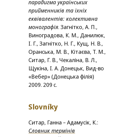
парадигма українських
прийменників та їхніх
еквівалентів: колективна
монографія
. Загнітко, А. П.,
Виноградова, К. М., Данилюк,
І. Г., Загнітко, Н. Г., Кущ, Н. В.,
Оранська, М. В., Кітаєва, Т. М.,
Ситар, Г. В., Чекаліна, В. Л.,
Щукіна, І. А. Донецьк, Вид-во
«Вебер» (Донецька філія)
2009. 209 c.
Slovníky
Ситар, Ганна – Адамусік, К.:
Словник термінів