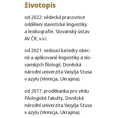
životopis
od 2022: vědec­ká pra­cov­ni­ce
oddě­le­ní sla­vis­tic­ké lin­gvis­ti­ky
a lexi­ko­gra­fie, Slovanský ústav
AV
ČR
, v.v.i.
od 2021: vedou­cí kated­ry obec­
né a apli­ko­va­né lin­gvis­ti­ky a slo­
van­ských filo­lo­gií, Doněcká
národ­ní uni­ver­zi­ta Vasylja Stusa
v azy­lu (Vinnicja, Ukrajina).
od 2017: pro­dě­kan­ka pro vědu
Filologické fakul­ty, Doněcká
národ­ní uni­ver­zi­ta Vasylja Stusa
v azy­lu (Vinnicja, Ukrajina).