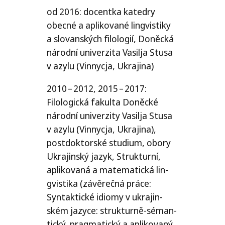
od 2016: docent­ka kated­ry
obec­né a apli­ko­va­né lin­gvis­ti­ky
a slo­van­ských filo­lo­gií, Doněcká
národ­ní uni­ver­zi­ta Vasilja Stusa
v azy­lu (Vinnycja, Ukrajina)
2010 – 2012, 2015 – 2017:
Filologická fakul­ta Doněcké
národ­ní uni­ver­zi­ty Vasilja Stusa
v azy­lu (Vinnycja, Ukrajina),
post­dok­tor­ské stu­di­um, obo­ry
Ukrajinský jazyk, Strukturní,
apli­ko­va­ná a mate­ma­tic­ká lin­
gvis­ti­ka (závě­reč­ná prá­ce:
Syntaktické idi­o­my v ukra­jin­
ském jazy­ce: struk­tur­ně-séman­
tic­ký, prag­ma­tic­ký a apli­ko­va­ný