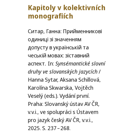
Kapitoly v kolek­tiv­ních
monografiích
Ситар, Ганна:
Прийменникові
одиниці зі значенням
допусту в українській та
чеській мовах: зіставний
аспект
.
In
:
Synsémantické slov­ní
dru­hy ve slo­van­ských jazy­cích
/​
Hanna Sytar, Aksana Schillová,
Karolína Skwarska, Vojtěch
Veselý (eds.). Vydání prv­ní.
Praha: Slovanský ústav
AV
ČR
,
v.v.i., ve spo­lu­prá­ci s Ústavem
pro jazyk čes­ký
AV
ČR
, v.v.i.,
2025.
S
.
237 – 268.