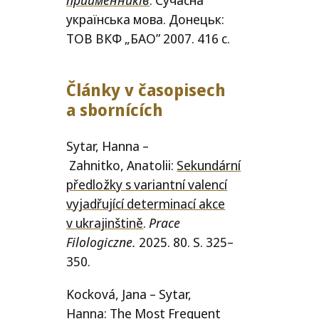
українська мова. Донецьк:
ТОВ
ВКФ
„
БАО
” 2007. 416 с.
Články v časo­pi­sech
a sbornících
Sytar, Hanna
–
Zahnitko
,
Anatolii
:
Sekundární
před­lož­ky s
vari­antn
í valen­cí
vyja­dřu­jí­cí deter­mi­na­cí akce
v ukra­jin­šti­ně
.
Prace
Filologiczne
.
2025
.
80
.
S
.
325
–
350.
Kocková, Jana
–
Sytar,
Hanna
:
The Most Frequent