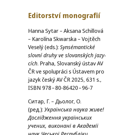
Editorství mono­gra­fií
Hanna Sytar – Aksana Schillová
– Karolína Skwarska – Vojtěch
Veselý (eds.):
Synsémantické
slov­ní dru­hy ve slo­van­ských jazy­
cích
. Praha, Slovanský ústav
AV
ČR
ve spo­lu­prá­ci s Ústavem pro
jazyk čes­ký
AV
ČR
2025, 631 s.,
ISBN
978 – 80-86420 – 96‑7
Ситар, Г.
–
Дьолог, О.
(ред.
)
:
Українська наука живе!
Дослідження українських
учених, виконані в Академії
наук Чеської Республіки