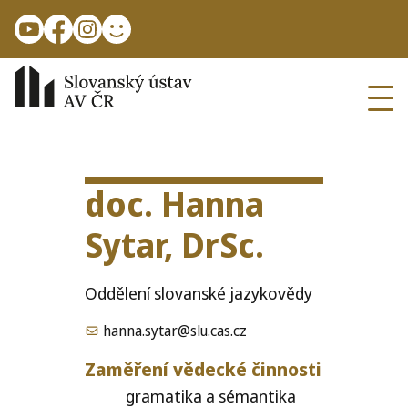
Přejít k hlavnímu obsahu
Ope
doc. Hanna
Sytar, DrSc.
Oddělení slovanské jazykovědy
hanna.sytar@slu.cas.cz
Zaměření vědecké činnosti
gra­ma­ti­ka a séman­ti­ka