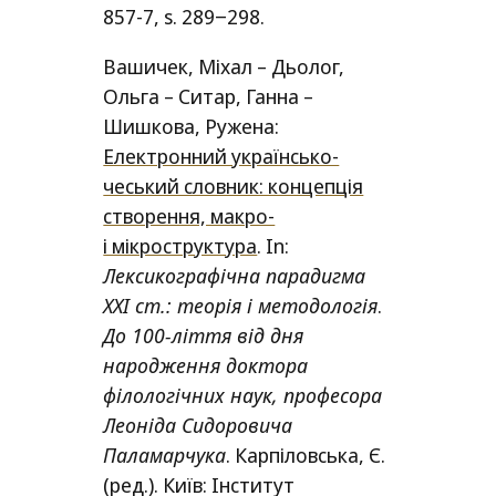
857‑7,
s
.
289
‒
298.
Вашичек, Міхал – Дьолог,
Ольга – Ситар, Ганна –
Шишкова, Ружена:
Електронний українсько-
чеський словник: концепція
створення, макро-
і мікроструктура
.
In
:
Лексикографічна парадигма
ХХІ
ст.: теорія і методологія
.
До 100‑ліття від дня
народження доктора
філологічних наук, професора
Леоніда Сидоровича
Паламарчука
. Карпіловська, Є.
(ред.). Київ: Інститут