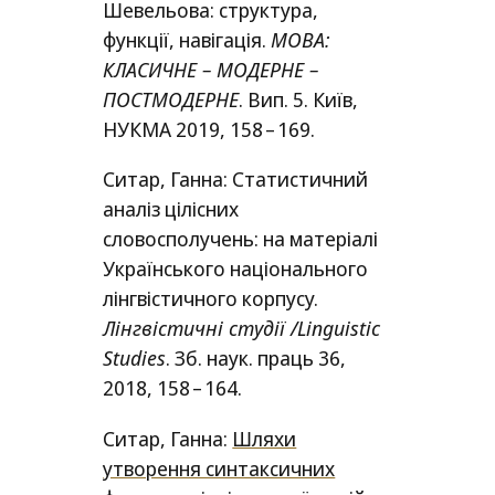
Шевельова: структура,
функції, навігація.
МОВА
:
КЛАСИЧНЕ
–
МОДЕРНЕ
–
ПОСТМОДЕРНЕ
. Вип. 5. Київ,
НУКМА
2019, 158 – 169.
Ситар, Ганна: Статистичний
аналіз цілісних
словосполучень: на матеріалі
Українського національного
лінгвістичного корпусу.
Лiнгвiстичнi студiї /​Linguistic
Studies
. Зб. наук. праць 36,
2018, 158 – 164.
Ситар, Ганна:
Шляхи
утворення синтаксичних