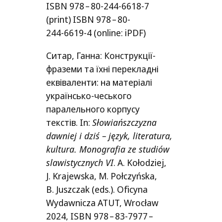
ISBN
978 – 80-244‑6618‑7
(print)
ISBN
978 – 80-
244‑6619‑4 (onli­ne: iPDF)
Ситар, Ганна: Конструкції-
фраземи та їхні перекладні
еквіваленти: на матеріалі
українсько-чеського
паралельного корпусу
текстів. In:
Słowiańszczyzna
daw­niej i dziś – język, lite­ra­tu­ra,
kul­tu­ra. Monografia ze stu­di­ów
sla­wis­ty­cz­nych
VI
. A.
Kołodziej,
J.
Krajewska, M.
Połczyńska,
B.
Juszczak (eds.). Oficyna
Wydawnicza
ATUT
, Wrocław
2024,
ISBN
978 – 83-7977 –