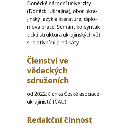
Doněcké národ­ní uni­ver­zi­ty
(Doněck, Ukrajina), obor ukra­
jin­ský jazyk a lite­ra­tu­re, diplo­
mo­vá prá­ce: Sémantiko-syn­tak­
tic­ká struk­tu­ra ukra­jin­ských vět
s rela­tiv­ní­mi predikáty
Členství ve
vědec­kých
sdruženích
od 2022: člen­ka České aso­ci­a­ce
ukra­ji­nis­tů (
ČAU
)
Redakční čin­nost