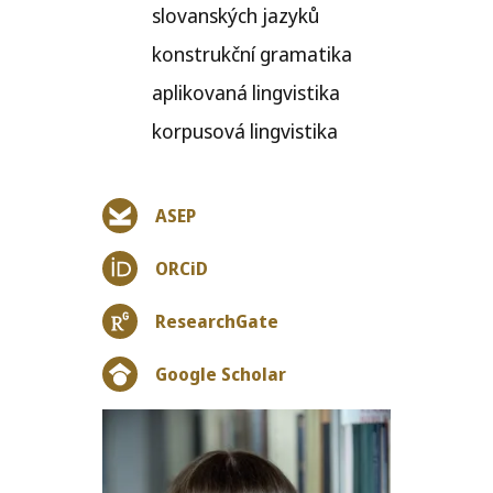
slo­van­ských jazyků
kon­strukč­ní gramatika
apli­ko­va­ná lingvistika
kor­pu­so­vá lingvistika
ASEP
ORCiD
ResearchGate
Google Scholar