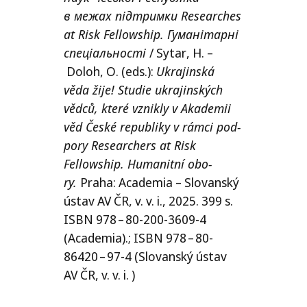
в межах підтримки Researches
at Risk Fellowship. Гуманітарні
спеціальності
/
Sytar
,
H
.
–
Doloh
,
O
. (eds.
)
:
Ukrajinská
věda žije! Studie ukra­jin­ských
věd­ců, kte­ré vznik­ly v Akademii
věd České repub­li­ky v rám­ci pod­
po­ry Researchers at Risk
Fellowship. Humanitní obo­
ry.
Praha: Academia – Slovanský
ústav
AV
ČR
, v.
v.
i., 2025. 399 s.
ISBN
978 – 80-200‑3609‑4
(Academia).;
ISBN
978 – 80-
86420 – 97‑4 (Slovanský ústav
AV
ČR
, v. v. i. )