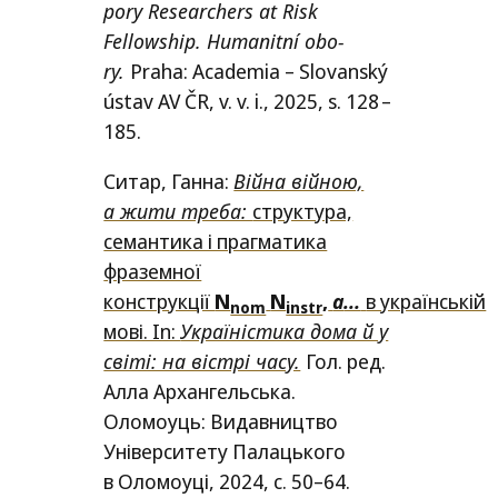
po­ry Researchers at Risk
Fellowship. Humanitní obo­
ry.
Praha: Academia – Slovanský
ústav
AV
ČR
, v.
v.
i., 2025
, s.
128 –
185.
Ситар, Ганна:
Війна війною,
а жити треба:
структура,
семантика і прагматика
фраземної
конструкції
N
N
,
а
…
в українській
nom
instr
мові. In:
Україністика дома й у
світі: на вістрі часу.
Гол.
ред.
Алла Архангельська.
Оломоуць: Видавництво
Університету Палаць
к
ого
в Оломоуці, 2024
, с
. 5
0–
6
4
.