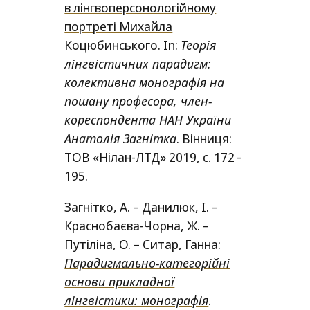
в лінгвоперсонологійному
портреті Михайла
Коцюбинського
. In:
Теорія
лінгвістичних парадигм:
колективна монографія на
пошану професора, член-
кореспондента
НАН
України
Анатолія Загнітка
. Вінниця:
ТОВ
«Нілан-ЛТД» 2019, c. 172 –
195.
Загнітко, А. – Данилюк, І. –
Краснобаєва-Чорна, Ж. –
Путіліна, О. – Ситар, Ганна:
Парадигмально-категорійні
основи прикладної
лінгвістики: монографія
.