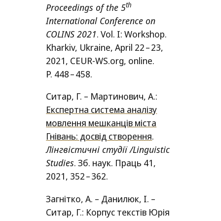
th
Proceedings of the 5
International Conference on
COLINS
2021
. Vol. I: Workshop.
Kharkiv, Ukraine, April 22 – 23,
2021,
CEUR-WS
.org, onli­ne.
P. 448 – 458.
Ситар, Г. – Мартинович, А.:
Експертна система аналізу
мовлення мешканців міста
Гнівань: досвід створення
.
Лiнгвiстичнi студiї /​Linguistic
Studies
. Зб. наук. Праць 41,
2021, 352 – 362.
Загнітко, А. – Данилюк, І. –
Ситар, Г.: Корпус текстів Юрія