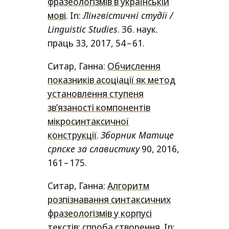
фразеологізмів в українській
мові
. In:
Лiнгвiстичнi студiї /​
Linguistic Studies
. Зб. наук.
праць 33, 2017, 54 – 61.
Ситар, Ганна:
Обчислення
показників асоціації як метод
установлення ступеня
звʼязаності компонентів
мікросинтаксичної
конструкції
.
Зборник Матице
српске за славистику
90, 2016,
161 – 175.
Ситар, Ганна:
Алгоритм
розпізнавання синтаксичних
фразеологізмів у корпусі
текстів: спроба створення
. In: