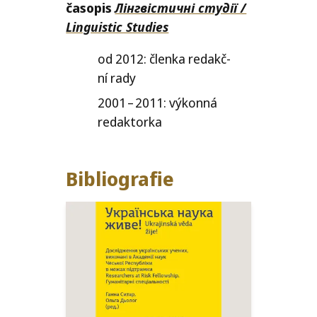
časo­pis
Лінгвістичні студії /​
Linguistic Studies
od 2012: člen­ka redakč­
ní rady
2001 – 2011: výkon­ná
redaktorka
Bibliografie