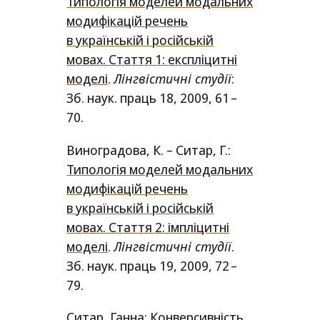
Типологія моделей модальних
модифікацій речень
в українській і російській
мовах. Стаття 1: експліцитні
моделі
.
Лінгвістичні студії
:
Зб. наук. праць 18, 2009, 61 –
70.
Виноградова, К. – Ситар, Г.:
Типологія моделей модальних
модифікацій речень
в українській і російській
мовах. Стаття 2: імпліцитні
моделі
.
Лiнгвiстичнi студiї
.
Зб. наук. праць 19, 2009, 72 –
79.
Ситар, Ганна: Конверсивність