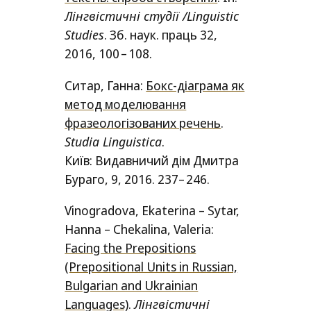
Лiнгвiстичнi студiї /​Linguistic
Studies
. Зб. наук. праць 32,
2016, 100 – 108.
Ситар, Ганна:
Бокс-діаграма як
метод моделювання
фразеологізованих речень
.
Studia Linguistica
.
Київ: Видавничий дім Дмитра
Бураго, 9, 2016. 237
–
246.
Vinogradova, Ekaterina
–
Sytar,
Hanna
–
Chekalina, Valeria
:
Facing the Prepositions
(Prepositional Units in Russian,
Bulgarian and Ukrainian
Languages)
.
Лiнгвiстичнi