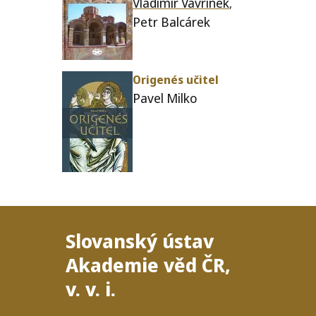
Vladimír Vavřínek
,
Petr Balcárek
Origenés uči­tel
Pavel Milko
Slovanský ústav
Akademie věd
ČR
,
v. v. i.