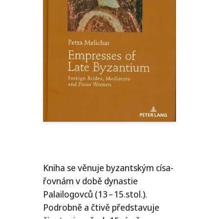
Kniha se věnu­je byzant­ským císa­
řov­nám v době dynastie
Palailogovců (13 – 15.stol.).
Podrobně a čti­vě před­sta­vu­je