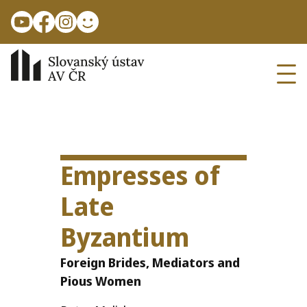
Přejít k hlavnímu obsahu
Ope
Empresses of
Late
Byzantium
Foreign Brides, Mediators and
Pious Women