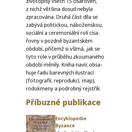
živo­to­pi­sy všech 15 císa­řo­ven,
z nichž vět­ši­na dosud neby­la
zpra­co­vá­na. Druhá část díla se
zabý­vá poli­tic­kou, nábo­žen­skou,
soci­ál­ní a cere­mo­ni­ál­ní rolí císa­
řov­ny v pozd­ně byzant­ském
obdo­bí, při­čemž si vší­má, jak se
tyto role v prů­bě­hu zkou­ma­né­ho
obdo­bí měni­ly. Kniha navíc obsa­
hu­je řadu barev­ných ilu­stra­cí
(foto­gra­fií, repro­duk­cí, map),
rodokme­ny a podrob­ný rejstřík.
Příbuzné publikace
Encyklopedie
Byzance