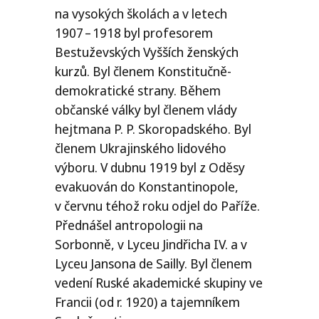
na vysokých školách a v letech
1907 – 1918 byl profesorem
Bestuževských Vyšších ženských
kurzů. Byl členem Konstitučně-
demokratické strany. Během
občanské války byl členem vlády
hejtmana P. P. Skoropadského. Byl
členem Ukrajinského lidového
výboru. V dubnu 1919 byl z Oděsy
evakuován do Konstantinopole,
v červnu téhož roku odjel do Paříže.
Přednášel antropologii na
Sorbonně, v Lyceu Jindřicha
IV
. a v
Lyceu Jansona de Sailly. Byl členem
vedení Ruské akademické skupiny ve
Francii (od r. 1920) a tajemníkem