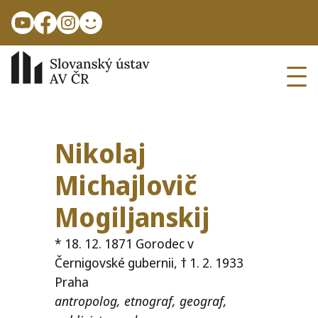
Přejít k hlavnímu obsahu
Ope
Nikolaj
Michajlovič
Mogiljanskij
* 18. 12. 1871 Gorodec v
Černigovské gubernii, † 1. 2. 1933
Praha
antropolog, etnograf, geograf,