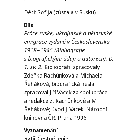
Děti: Sofija (zůstala v Rusku).
Dílo
Práce ruské, ukrajinské a běloruské
emigrace vydané v Československu
1918 – 1945 (Bibliografie
s biografickými údaji o autorech). D.
1, sv. 2.
Bibliografii zpracovaly
Zdeňka Rachůnková a Michaela
Řeháková, biografická hesla
zpracoval Jiří Vacek za spolupráce
a redakce Z. Rachůnkové a M.
Řehákové; úvod J. Vacek. Národní
knihovna
ČR
, Praha 1996.
Vyznamenání
Rytíř Čestné legie.