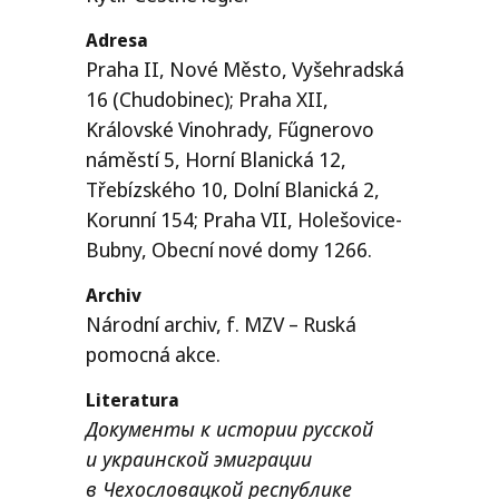
Adresa
Praha
II
, Nové Město, Vyšehradská
16 (Chudobinec); Praha
XII
,
Královské Vinohrady, Fűgnerovo
náměstí 5, Horní Blanická 12,
Třebízského 10, Dolní Blanická 2,
Korunní 154; Praha
VII
, Holešovice-
Bubny, Obecní nové domy 1266.
Archiv
Národní archiv, f.
MZV
– Ruská
pomocná akce.
Literatura
Документы к истории русской
и украинской эмиграции
в Чехословацкой республике