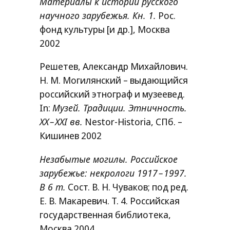
Материалы к истории русского
научного зарубежья. Кн. 1.
Рос.
фонд культуры [и др.], Мoсква
2002
Решетев, Александр Михайлович.
Н. М. Могилянский – выдающийся
российский этнограф и музеевед.
In:
Музей. Традиции. Этничность.
XX
–
XXI
вв.
Nestor-Historia, СПб. –
Кишинев 2002
Незабытые могилы. Российское
зарубежье: некрологи 1917 – 1997.
В 6 т.
Сост. В. Н. Чуваков; под ред.
Е. В. Макаревич. Т. 4. Российская
государственная библиотека,
Москва 2004