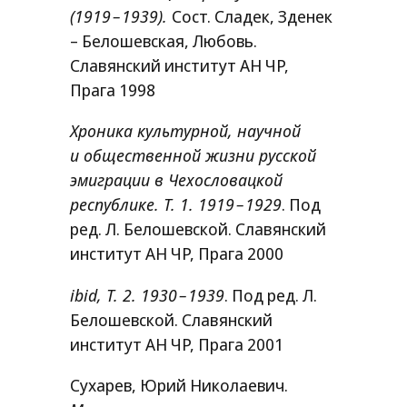
(1919 – 1939).
Сост. Сладек, Зденек
– Белошевская, Любовь.
Славянский институт
АН
ЧР
,
Прага 1998
Хроника культурной, научной
и общественной жизни русской
эмиграции в Чехословацкой
республике. Т. 1. 1919 – 1929
. Под
ред. Л. Белошевской. Славянский
институт
АН
ЧР
, Прага 2000
ibid, Т. 2. 1930 – 1939
. Под ред. Л.
Белошевской. Славянский
институт
АН
ЧР
, Прага 2001
Сухарев, Юрий Николаевич.