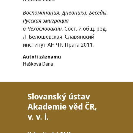
Воспоминания. Дневники. Беседы.
Русская эмиграция
в Чехословакии.
Сост. и общ. ред.
Л. Белошевская. Славянский
институт
АН
ЧР
, Прага 2011
.
Autoři záznamu
Hašková Dana
Slovanský ústav
Akademie věd
ČR
,
v. v. i.