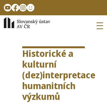
Přejít k hlavnímu obsahu
Ope
Historické a
kulturní
(dez)interpretace
humanitních
výzkumů