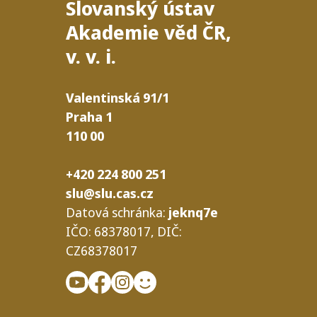
Slovanský ústav
Akademie věd
ČR
,
v. v. i.
Valentinská
91/​1
Praha
1
110
00
+420 224 800 251
slu@slu.cas.cz
Datová schrán­ka:
jeknq7e
IČO
: 68378017,
DIČ
:
CZ68378017