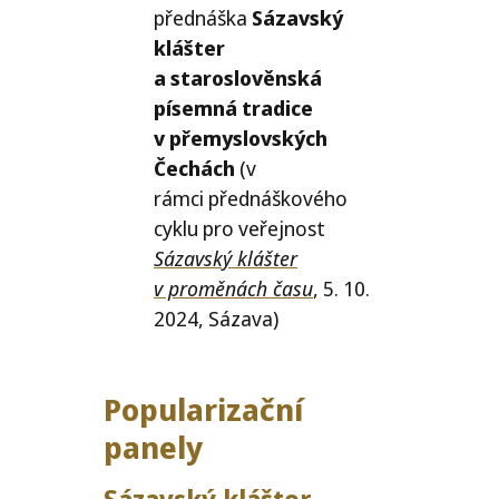
přednáška
Sázavský
klášter
a staroslověnská
písemná tradice
v přemyslovských
Čechách
(v
rámci přednáškového
cyklu pro veřejnost
Sázavský klášter
v proměnách času
, 5. 10.
2024, Sázava)
Popularizační
panely
Sázavský klášter