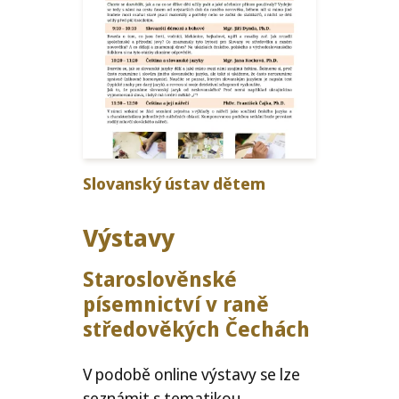
Slovanský ústav dětem
Výstavy
Staroslověnské
písem­nictví v raně
stře­dověkých Čechách
V podobě online výstavy se lze
seznámit s tematikou