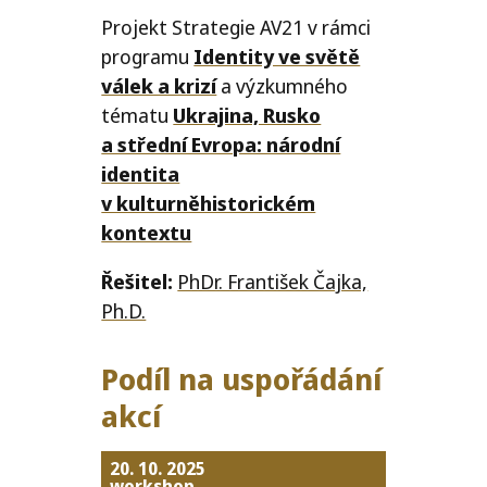
Projekt Strategie
AV21
v rámci
programu
Identity ve světě
válek a krizí
a výzkumného
tématu
Ukrajina, Rusko
a střední Evropa: národní
identita
v kulturněhistorickém
kontextu
Řešitel:
PhDr. František Čajka,
Ph.D.
Podíl na uspořádání
akcí
20. 10. 2025
workshop