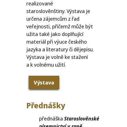
realizované
staroslověnštiny.
Výstava je
určena zájemcům z řad
veřejnosti, přičemž může být
užita také jako doplňující
materiál při výuce českého
jazyka a literatury či dějepisu.
Výstava je volně ke stažení
a k volnému užití.
Výstava
Přednášky
přednáška
Staroslověnské
písemnictví v raně