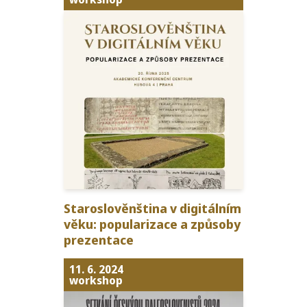
Staroslověnština v dig­itál­ním
věku: pop­u­lar­izace a způ­so­by
prezentace
11. 6. 2024
workshop