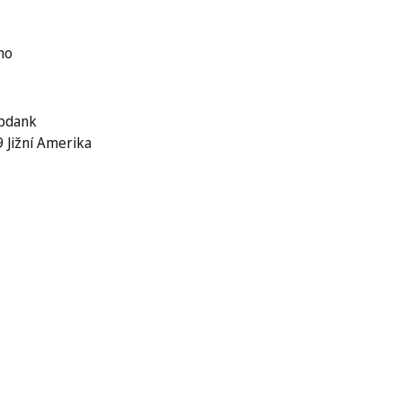
ho
Abdank
9 Jižní Amerika