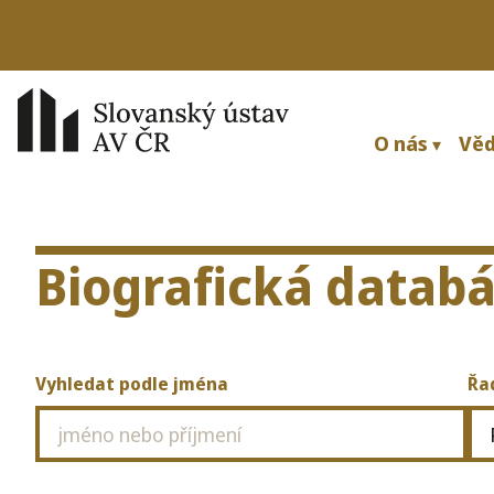
O nás
Věd
Biografická datab
Vyhledat podle jména
Řad