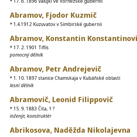
* 17. 6. 1896 Valujki ve Vorněžské gubernii
Abramov, Fjodor Kuzmič
* 1.4.1912 Kuzuvatov v Simbirské gubernii
Abramov, Konstantin Konstantinov
* 17. 2. 1901 Tiflis
pomocný dělník
Abramov, Petr Andrejevič
* 1. 10. 1897 stanice Chamskaja v Kubáňské oblasti
lesní dělník
Abramovič, Leonid Filippovič
* 15. 9. 1883 Čita, † ?
inženýr, konstruktér
Abrikosova, Naděžda Nikolajevna