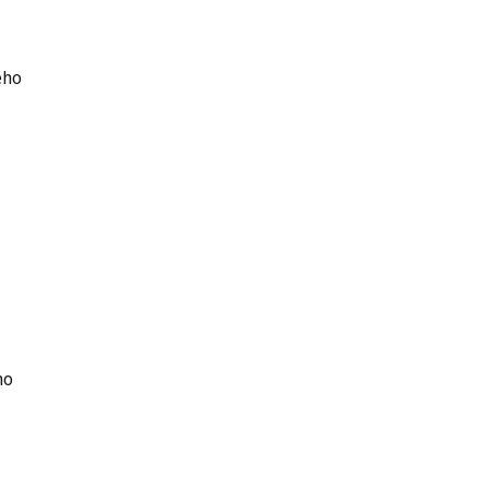
ého
ho