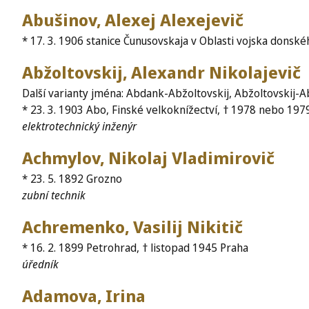
Abušinov, Alexej Alexejevič
* 17. 3. 1906 stanice Čunusovskaja v Oblasti vojska donské
Abžoltovskij, Alexandr Nikolajevič
Další varianty jména: Abdank-Abžoltovskij, Abžoltovskij-
* 23. 3. 1903 Abo, Finské velkoknížectví, † 1978 nebo 197
elektrotechnický inženýr
Achmylov, Nikolaj Vladimirovič
* 23. 5. 1892 Grozno
zubní technik
Achremenko, Vasilij Nikitič
* 16. 2. 1899 Petrohrad, † listopad 1945 Praha
úředník
Adamova, Irina