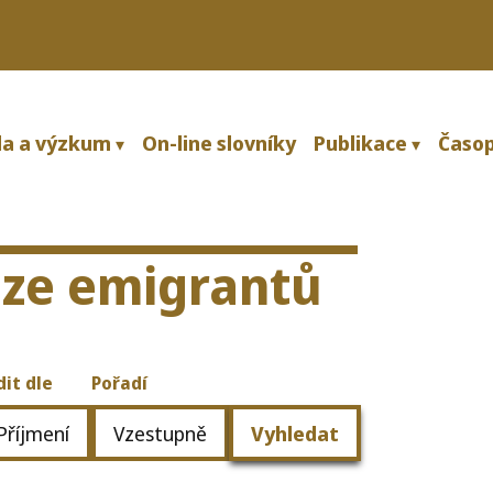
Přejít k hlavnímu obsahu
a a výzkum
On-line slovníky
Publikace
Časop
áze emigrantů
it dle
Pořadí