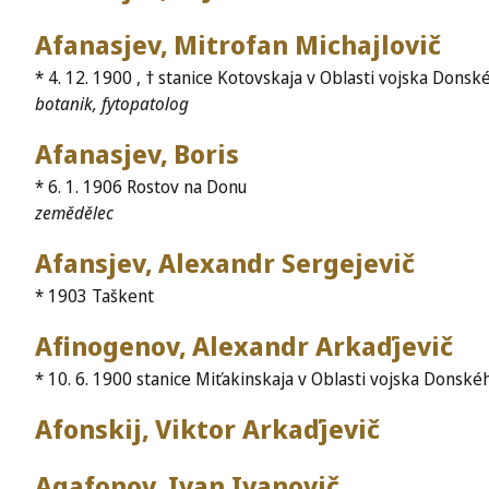
Afanasjev, Mitrofan Michajlovič
* 4. 12. 1900 , † stanice Kotovskaja v Oblasti vojska Donsk
botanik, fytopatolog
Afanasjev, Boris
* 6. 1. 1906 Rostov na Donu
zemědělec
Afansjev, Alexandr Sergejevič
* 1903 Taškent
Afinogenov, Alexandr Arkaďjevič
* 10. 6. 1900 stanice Miťakinskaja v Oblasti vojska Donské
Afonskij, Viktor Arkaďjevič
Agafonov, Ivan Ivanovič