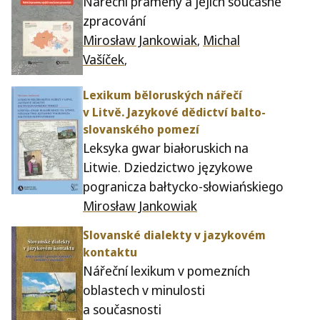
Nářeční prameny a jejich současné
zpracování
Mirosław Jankowiak
Michal
,
Vašíček
,
Lexikum běloruských nářečí
v Litvě. Jazykové dědictví bal­to-
slo­van­ského pomezí
Leksyka gwar białoruskich na
Litwie. Dziedzictwo językowe
pogranicza bałtycko-słowiańskiego
Mirosław Jankowiak
Slovanské dialek­ty v jazykovém
kontaktu
Nářeční lexikum v pomezních
oblastech v minulosti
a současnosti