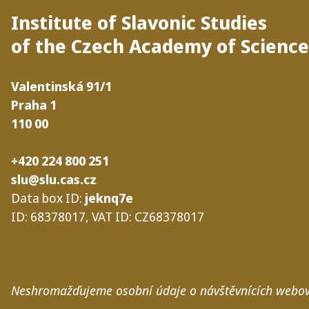
Institute of Slavonic Studies
of the Czech Academy of Science
Valentinská
91/​1
Praha
1
110
00
+420 224 800 251
slu@slu.cas.cz
Data box
ID
:
jeknq7e
ID
: 68378017,
VAT
ID
:
CZ68378017
N
eshro­maž­ďu­je­me osob­ní úda­je
o návštěv­ní­cích webo­