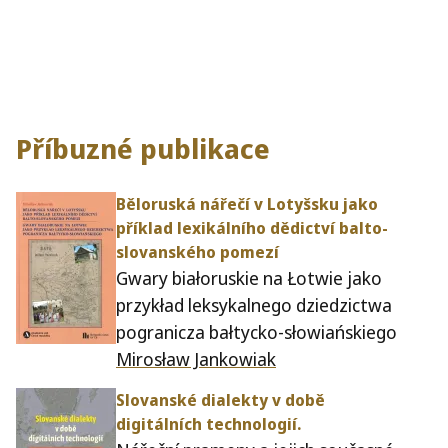
Příbuzné publikace
Běloruská nářečí v Lotyšsku jako
přík­lad lexikál­ního dědictví bal­to-
slo­van­ského pomezí
Gwary białoruskie na Łotwie jako
przykład leksykalnego dziedzictwa
pogranicza bałtycko-słowiańskiego
Mirosław Jankowiak
Slovanské dialek­ty v době
dig­itál­ních technologií.