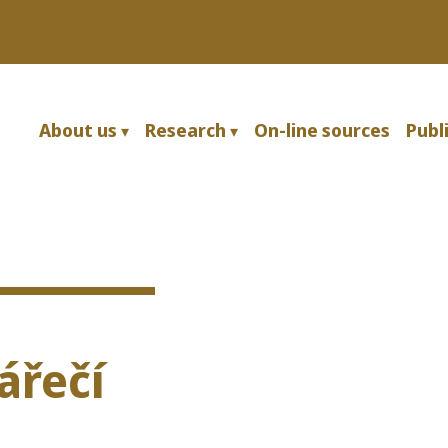
Skip to main content
About us
Research
On-line sources
Publ
ářečí