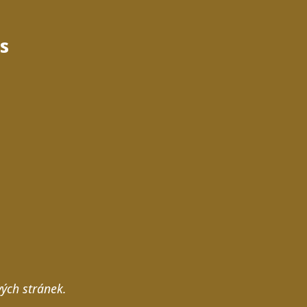
s
vých stránek.