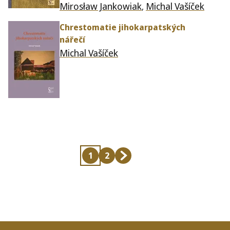
Mirosław Jankowiak
Michal Vašíček
,
Chrestomatie jihokarpatských
nářečí
Michal Vašíček
1
2
Current
Page
Last
page
page