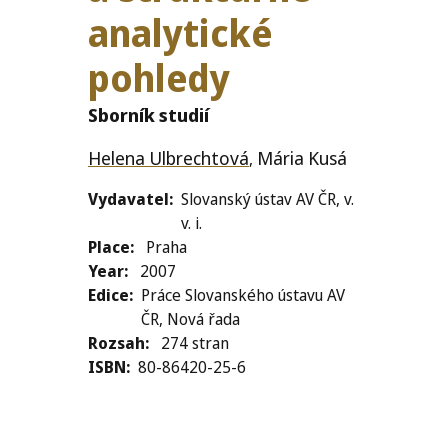
ana­lyt­ické
pohledy
Sborník studií
Helena Ulbrechtová
Mária Kusá
,
Vydavatel
Slovanský ústav AV ČR, v.
v. i.
Place
Praha
Year
2007
Edice
Práce Slovanského ústavu AV
ČR, Nová řada
Rozsah
274 stran
ISBN
80-86420-25-6