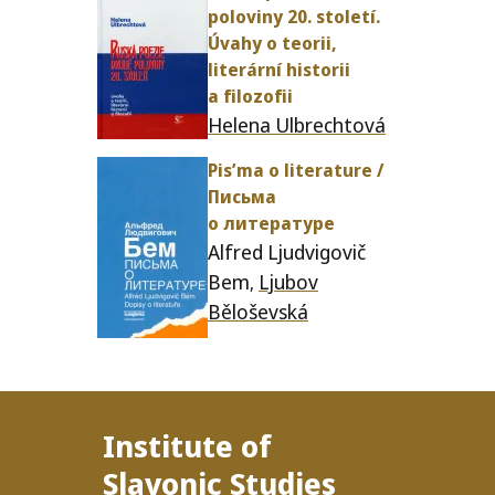
poloviny
20
. sto­letí.
Úvahy o teorii,
literární his­torii
a filozofii
Helena Ulbrechtová
Pis’ma o lit­er­a­ture /​
Письма
о литературе
Alfred Ljudvigovič
Bem
Ljubov
,
Běloševská
Institute of
Slavonic Studies