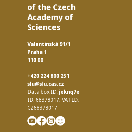
of the Czech
Academy of
Sciences
Valentinská
91/​1
Praha
1
110
00
+420 224 800 251
slu@slu.cas.cz
Data box
ID
:
jeknq7e
ID
: 68378017,
VAT
ID
:
CZ68378017