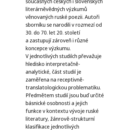
současných českých i slovenských
literárněvědných výzkumů
věnovaných ruské poezii. Autoři
sborníku se narodili v rozmezí od
30. do 70. let 20. století
a zastupují zároveň i různé
koncepce výzkumu.
V jednotlivých studiích převažuje
hledisko interpretačně-
analytické, část studií je
zaměřena na receptivně-
translatologickou problematiku.
Předmětem studií jsou buď určité
básnické osobnosti a jejich
funkce v kontextu vývoje ruské
literatury, žánrově-strukturní
klasifikace jednotlivých