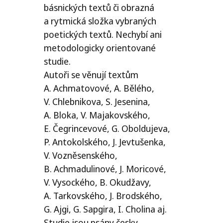
básnických textů či obrazná
a rytmická složka vybraných
poetických textů. Nechybí ani
metodologicky orientované
studie.
Autoři se věnují textům
A. Achmatovové, A. Bělého,
V. Chlebnikova, S. Jesenina,
A. Bloka, V. Majakovského,
E. Čegrincevové, G. Oboldujeva,
P. Antokolského, J. Jevtušenka,
V. Vozněsenského,
B. Achmadulinové, J. Moricové,
V. Vysockého, B. Okudžavy,
A. Tarkovského, J. Brodského,
G. Ajgi, G. Sapgira, I. Cholina aj.
Studie jsou psány česky