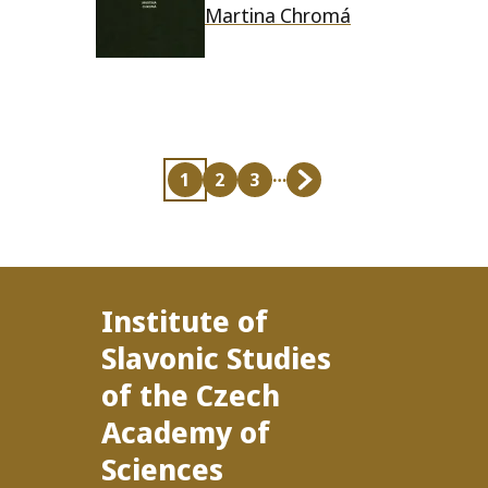
Martina Chromá
…
1
2
3
Current
Page
Page
Last
page
page
Institute of
Slavonic Studies
of the Czech
Academy of
Sciences