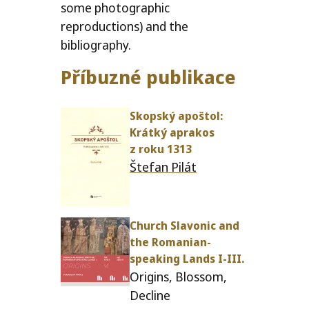
some photographic
reproductions) and the
bibliography.
Příbuzné publikace
Skopský apoš­tol:
Krátký aprakos
z roku
1313
Štefan Pilát
Church Slavonic and
the Romanian-
speak­ing Lands I‑
III
.
Origins, Blossom,
Decline