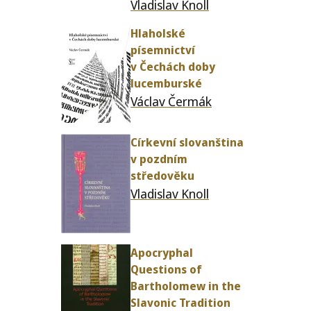
Vladislav Knoll
Hlaholské
písem­nictví
v Čechách doby
lucemburské
Václav Čermák
Církevní slo­vanšti­na
v pozd­ním
středověku
Vladislav Knoll
Apocryphal
Questions of
Bartholomew in the
Slavonic Tradition