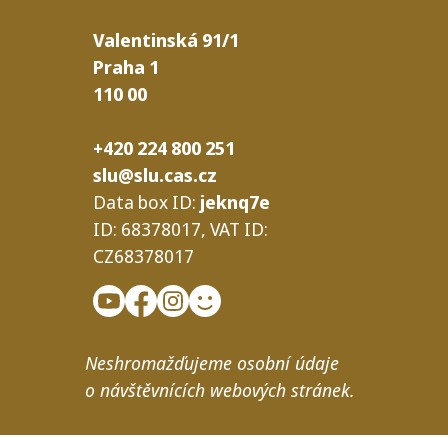
Valentinská
91/​1
Praha
1
110
00
+420 224 800 251
slu@slu.cas.cz
Data box
ID
:
jeknq7e
ID
: 68378017,
VAT
ID
:
CZ68378017
N
eshro­maž­ďu­je­me osob­ní úda­je
o návštěv­ní­cích webo­vých stránek.
i