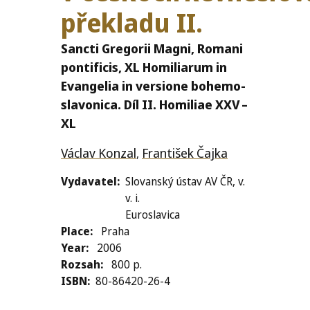
překladu
II
.
Sancti Gregorii Magni, Romani
pontificis,
XL
Homiliarum in
Evangelia in versione bohemo-
slavonica. Díl
II
. Homiliae
XXV
–
XL
Václav Konzal
František Čajka
,
Vydavatel
Slovanský ústav AV ČR, v.
v. i.
Euroslavica
Place
Praha
Year
2006
Rozsah
800 p.
ISBN
80-86420-26-4