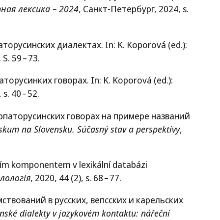
ная лексика – 2024
, Санкт-Петербург, 2024, s.
русинских диалектах. In: K. Koporová (ed.):
 S. 59 – 73.
русинких говорах. In: K. Koporová (ed.):
 s. 40 – 52.
рпаторусинских говорах на примере названий
ýskum na Slovensku. Súčasný stav a perspektívy
,
ecím komponentem v lexikální databázi
лологія
, 2020, 44 (2), s. 68 – 77.
ствований в русских, вепсских и карельских
nské dialekty v jazykovém kontaktu: nářeční