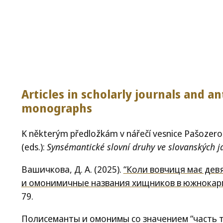
Articles in scholarly journals and an
monographs
K některým předložkám v nářečí vesnice Pašozero. In
(eds.):
Synsémantické slovní druhy ve slovanských j
Вашичкова, Д. А. (2025).
“Коли вовчиця має дев
и омонимичные названия хищников в южнокарп
79.
Полисеманты и омонимы со значением “часть т