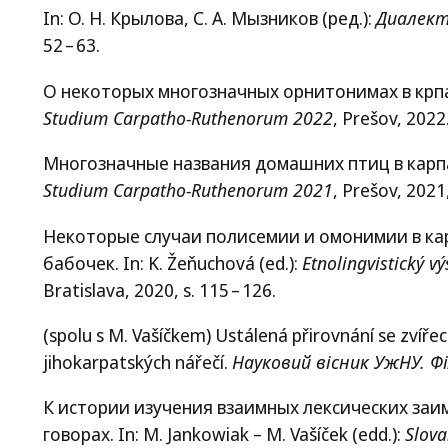
In: О. Н. Крылова, С. А. Мызников (ред.):
Диалект
52 – 63.
О некоторых многозначных орнитонимах в крпато
Studium Carpatho-Ruthenorum 2022
, Prešov, 2022.
Многозначные названия домашних птиц в карпато
Studium Carpatho-Ruthenorum 2021
, Prešov, 2021,
Некоторые случаи полисемии и омонимии в ка
бабочек. In: K. Žeňuchová (ed.):
Etnolingvistický v
Bratislava, 2020, s. 115 – 126.
(spolu s M. Vašíčkem) Ustálená přirovnání se zvíř
jihokarpatských nářečí.
Науковий вісник УжНУ. Фі
К истории изучения взаимных лексических заим
говорах. In: M. Jankowiak – M. Vašíček (edd.):
Slova