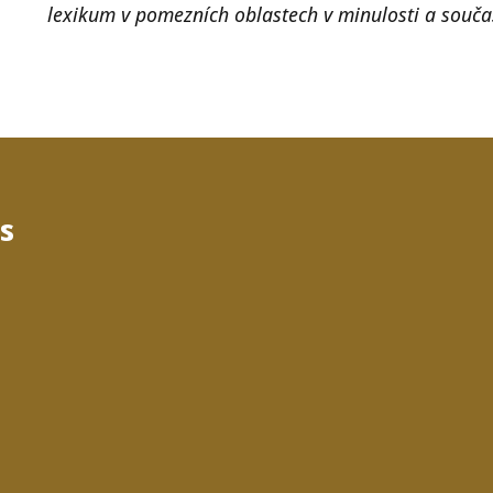
lexikum v pomezních oblastech v minulosti a souča
s