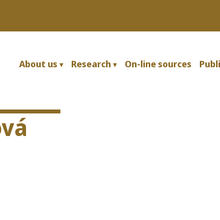
Skip to main content
About us
Research
On-line sources
Publ
ová