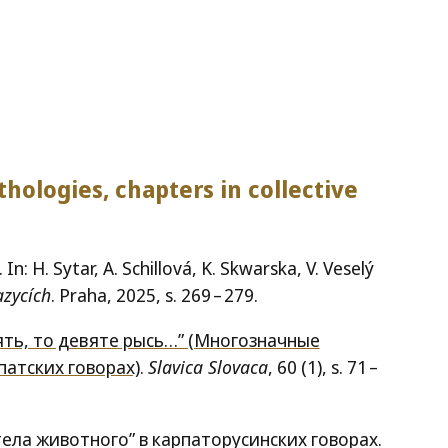
thologies, chapters in collective
: H. Sytar, A. Schillová, K. Skwarska, V. Veselý
azycích
. Praha, 2025, s. 269 – 279.
ять, то девяте рысь…” (Многозначные
атских говорах)
.
Slavica Slovaca
, 60 (1), s. 71 –
ела животного” в карпаторусинских говорах.