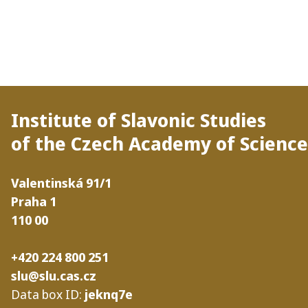
Institute of Slavonic Studies
of the Czech Academy of Science
Valentinská
91/​1
Praha
1
110
00
+420 224 800 251
slu@slu.cas.cz
Data box
ID
:
jeknq7e