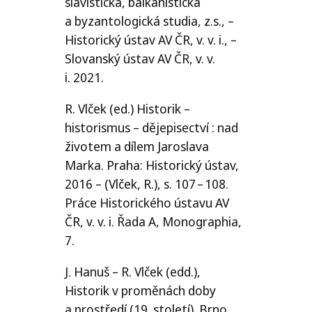
slavistická, balkanistická
a byzantologická studia, z.s., –
Historický ústav
AV
ČR
, v. v. i., –
Slovanský ústav
AV
ČR
, v. v.
i. 2021.
R. Vlček (ed.) Historik –
historismus – dějepisectví : nad
životem a dílem Jaroslava
Marka. Praha: Historický ústav,
2016 – (Vlček, R.), s. 107 – 108.
Práce Historického ústavu
AV
ČR
, v. v. i. Řada A, Monographia,
7.
J. Hanuš – R. Vlček (edd.),
Historik v proměnách doby
a prostředí (19. století). Brno,