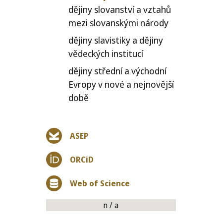
dějiny slovanství a vztahů
mezi slovanskými národy
dějiny slavistiky a dějiny
vědeckých institucí
dějiny střední a východní
Evropy v nové a nejnovější
době
ASEP
ORCiD
Web of Science
n / a