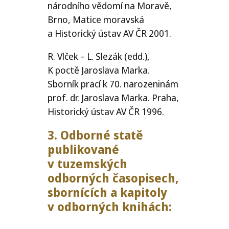
národního vědomí na Moravě,
Brno, Matice moravská
a Historický ústav
AV
ČR
2001.
R. Vlček – L. Slezák (edd.),
K poctě Jaroslava Marka.
Sborník prací k 70. narozeninám
prof. dr. Jaroslava Marka. Praha,
Historický ústav
AV
ČR
1996.
3. Odborné statě
publikované
v tuzemských
odborných časopisech,
sbornících a kapitoly
v odborných knihách: