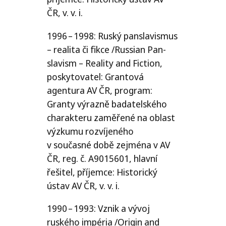
ČR
, v. v. i.
1996 – 1998: Ruský panslavismus
– realita či fikce /​Russian Pan-
slavism – Reality and Fiction,
poskytovatel: Grantová
agentura
AV
ČR
, program:
Granty výrazně badatelského
charakteru zaměřené na oblast
výzkumu rozvíjeného
v současné době zejména v
AV
ČR
, reg. č.
A9015601
, hlavní
řešitel, příjemce: Historický
ústav
AV
ČR
, v. v. i.
1990 – 1993: Vznik a vývoj
ruského impéria /​Origin and