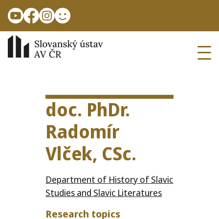
Skip to main content
Ope
doc. PhDr.
Radomír
Vlček, CSc.
Department of History of Slavic
Studies and Slavic Literatures
Research topics