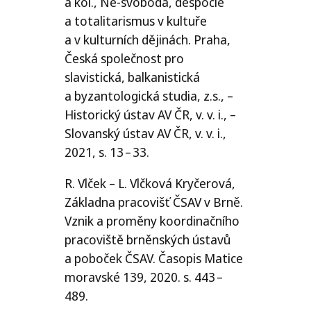
a kol., Ne-svoboda, despocie
a totalitarismus v kultuře
a v kulturních dějinách. Praha,
Česká společnost pro
slavistická, balkanistická
a byzantologická studia, z.s., –
Historický ústav
AV
ČR
, v. v. i., –
Slovanský ústav
AV
ČR
, v. v. i.,
2021, s. 13 – 33.
R. Vlček – L. Vlčková Kryčerová,
Základna pracovišť
ČSAV
v Brně.
Vznik a proměny koordinačního
pracoviště brněnských ústavů
a poboček
ČSAV
. Časopis Matice
moravské 139, 2020. s. 443 –
489.