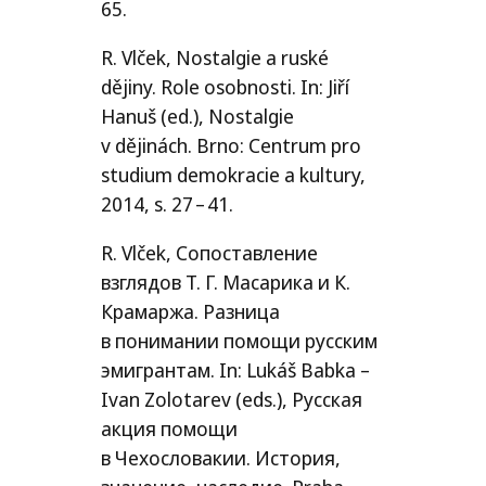
65.
R. Vlček, Nostalgie a ruské
dějiny. Role osobnosti. In: Jiří
Hanuš (ed.), Nostalgie
v dějinách. Brno: Centrum pro
studium demokracie a kultury,
2014, s. 27 – 41.
R. Vlček, Сопоставление
взглядов Т. Г. Масарика и К.
Крамаржа. Разница
в понимании помощи русским
эмигрантам. In: Lukáš Babka –
Ivan Zolotarev (eds.), Русская
акция помощи
в Чехословакии. История,