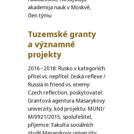
akademija nauk v Moskvě,
člen týmu
Tuzemské granty
a významné
projekty
2016 – 2018: Rusko v kategoriích
přítel vs. nepřítel: česká reflexe /​
Russia in friend vs. enemy:
Czech reflection, poskytovatel:
Grantová agentura Masarykovy
univerzity, kód projektu:
MUNI
/​
M/​0921/​2015, spoluřešitel,
příjemce: Fakulta sociálních
studií Masarykovy univerzity