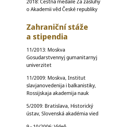
2018: Čestná medaile Za zásluhy
o Akademii věd České republiky
Zahraniční stáže
a stipendia
11/​2013: Moskva
Gosudarstvennyj gumanitarnyj
univerzitet
11/​2009: Moskva, Institut
slavjanovedenija i balkanistiky,
Rossijskaja akademija nauk
5/​2009: Bratislava, Historický
ústav, Slovenská akadémia vied
9 – 10/​2006: Vídeň,