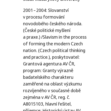
2001 – 2004: Slovanství
v procesu formování
novodobého českého národa.
(České politické myšlení
a praxe.) /​Slavism in the process
of forming the modern Czech
nation. (Czech political thinking
and practice.), poskytovatel:
Grantová agentura
AV
ČR
,
program: Granty výrazně
badatelského charakteru
zaměřené na oblast výzkumu
rozvíjeného v současné době
zejména v
AV
ČR
, reg. č.
A8015103
, hlavní řešitel,
příjemce: Historický ústav
AV