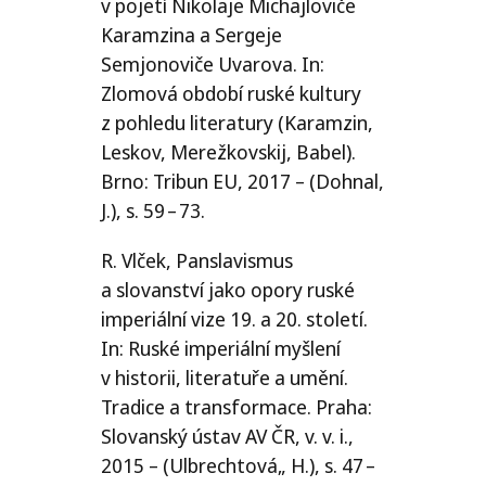
v pojetí Nikolaje Michajloviče
Karamzina a Sergeje
Semjonoviče Uvarova. In:
Zlomová období ruské kultury
z pohledu literatury (Karamzin,
Leskov, Merežkovskij, Babel).
Brno: Tribun
EU
, 2017 – (Dohnal,
J.), s. 59 – 73.
R. Vlček, Panslavismus
a slovanství jako opory ruské
imperiální vize 19. a 20. století.
In: Ruské imperiální myšlení
v historii, literatuře a umění.
Tradice a transformace. Praha:
Slovanský ústav
AV
ČR
, v. v. i.,
2015 – (Ulbrechtová„ H.), s. 47 –