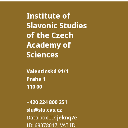
Institute of
Slavonic Studies
of the Czech
Academy of
Sciences
Valentinská
91/​1
Praha
1
110
00
+420 224 800 251
slu@slu.cas.cz
Data box
ID
:
jeknq7e
ID
: 68378017,
VAT
ID
: