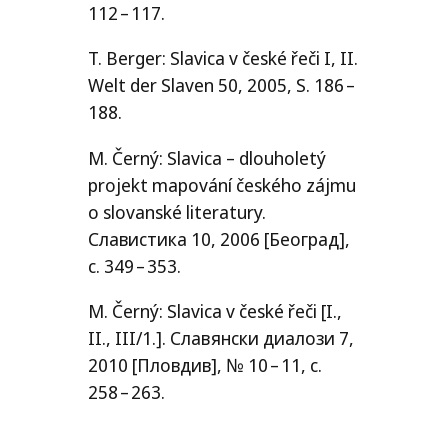
112 – 117.
T. Berger: Slavica v české řeči I,
II
.
Welt der Slaven 50, 2005, S. 186 –
188.
M. Černý: Slavica – dlouholetý
projekt mapování českého zájmu
o slovanské literatury.
Славистика 10, 2006 [Београд],
с. 349 – 353.
M. Černý: Slavica v české řeči [I.,
II
.,
III
/​1.]. Славянски диалози 7,
2010 [Пловдив], № 10 – 11, с.
258 – 263.