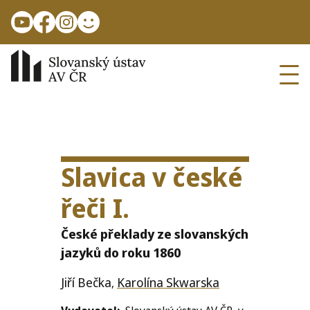
Skip to main content
Ope
Slavica v české
řeči I.
České překlady ze slovanských
jazyků do roku 1860
Jiří Bečka
Karolína Skwarska
,