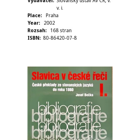
Vydavatel
Slovanský ústav AV ČR, v.
v. i.
Place
Praha
Year
2002
Rozsah
168 stran
ISBN
80-86420-07-8