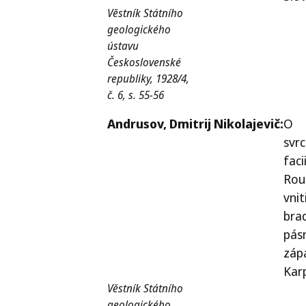
Věstník Státního
geologického
ústavu
Československé
republiky, 1928/4,
č. 6, s. 55-56
Andrusov,
Dmitrij Nikolajevič:
O
svr
faci
Rou
vni
bra
pás
záp
Kar
Věstník Státního
geologického