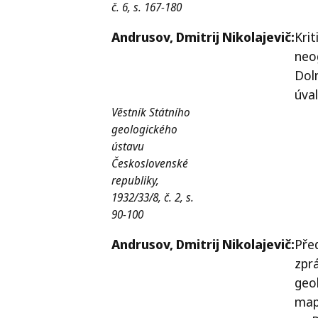
č. 6, s. 167-180
Andrusov,
Dmitrij Nikolajevič:
Krit
neo
Dol
úva
Věstník Státního
geologického
ústavu
Československé
republiky,
1932/33/8, č. 2, s.
90-100
Andrusov,
Dmitrij Nikolajevič:
Pře
zpr
geo
map