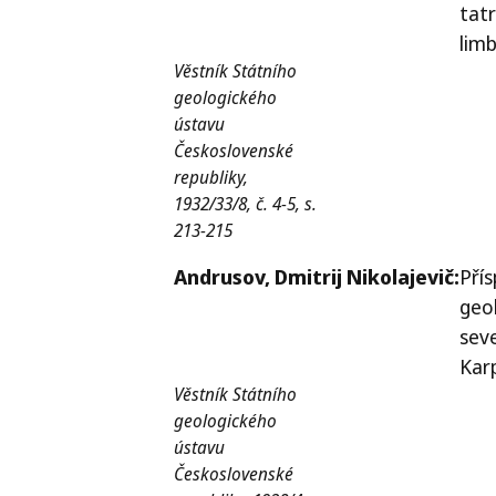
tat
lim
Věstník Státního
geologického
ústavu
Československé
republiky,
1932/33/8, č. 4-5, s.
213-215
Andrusov,
Dmitrij Nikolajevič:
Pří
geol
sev
Kar
Věstník Státního
geologického
ústavu
Československé