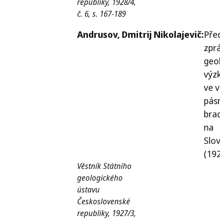
republiky, 1928/4,
č. 6, s. 167-189
Andrusov,
Dmitrij Nikolajevič:
Pře
zpr
geo
výz
ve 
pás
bra
na
Slo
(19
Věstník Státního
geologického
ústavu
Československé
republiky, 1927/3,