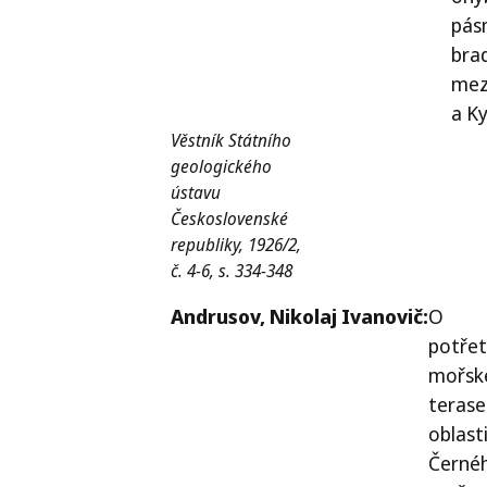
pás
bra
mez
a K
Věstník Státního
geologického
ústavu
Československé
republiky, 1926/2,
č. 4-6, s. 334-348
Andrusov,
Nikolaj Ivanovič:
O
potřet
mořsk
terase
oblast
Černé