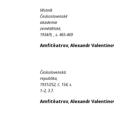
Věstník
Československé
akademie
zemědělské,
1934/9, , s. 465-469
Amfitěatrov,
Alexandr Valentinov
Českolovenská
republika,
1931/252, č. 154, s.
1–2, 3.7.
Amfitěatrov,
Alexandr Valentinov