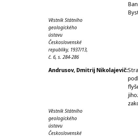
Ban
Bys
Věstník Státního
geologického
ústavu
Československé
republiky, 1937/13,
č. 6, s. 284-286
Andrusov,
Dmitrij Nikolajevič:
Stra
pod
flyš
jih
zak
Věstník Státního
geologického
ústavu
Československé