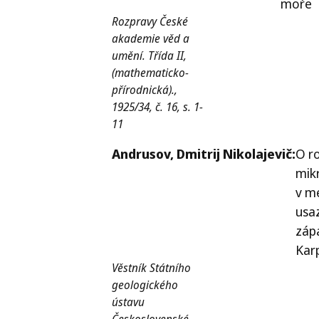
moře
Rozpravy České
akademie věd a
umění. Třída II,
(mathematicko-
přírodnická).,
1925/34, č. 16, s. 1-
11
Andrusov,
Dmitrij Nikolajevič:
O ro
mik
v m
usa
záp
Kar
Věstník Státního
geologického
ústavu
Československé