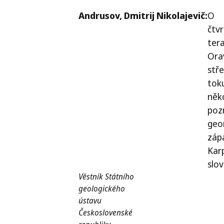
Andrusov,
Dmitrij Nikolajevič:
O
čtv
ter
Ora
stř
tok
něko
poz
geo
záp
Kar
slo
Věstník Státního
geologického
ústavu
Československé