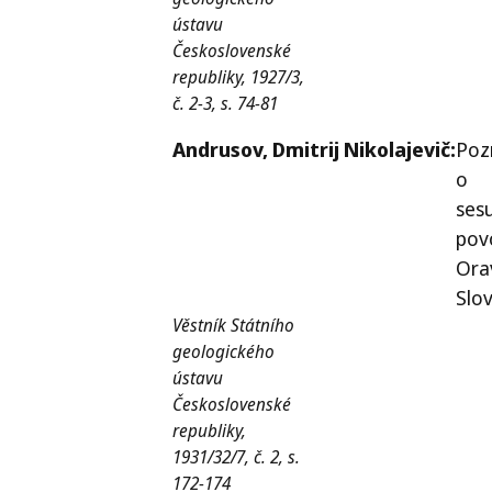
ústavu
Československé
republiky, 1927/3,
č. 2-3, s. 74-81
Andrusov,
Dmitrij Nikolajevič:
Poz
o
ses
pov
Ora
Slo
Věstník Státního
geologického
ústavu
Československé
republiky,
1931/32/7, č. 2, s.
172-174