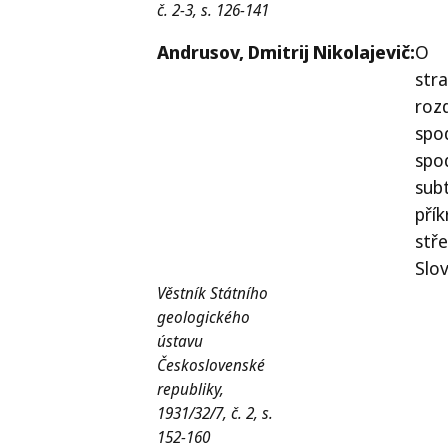
č. 2-3, s. 126-141
Andrusov,
Dmitrij Nikolajevič:
O
str
roz
spod
spo
sub
pří
stř
Slo
Věstník Státního
geologického
ústavu
Československé
republiky,
1931/32/7, č. 2, s.
152-160