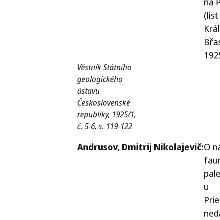
na 
(list
Král
Břas
192
Věstník Státního
geologického
ústavu
Československé
republiky, 1925/1,
č. 5-6, s. 119-122
Andrusov,
Dmitrij Nikolajevič:
O n
fau
pal
u
Pri
ned