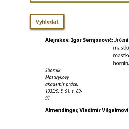
Alejnikov,
Igor Semjonovič:
Určení
mastk
mastk
hornin
Sborník
Masarykovy
akademie práce,
1935/9, č. 51, s. 89-
91
Almendinger,
Vladimir Vilgelmovi