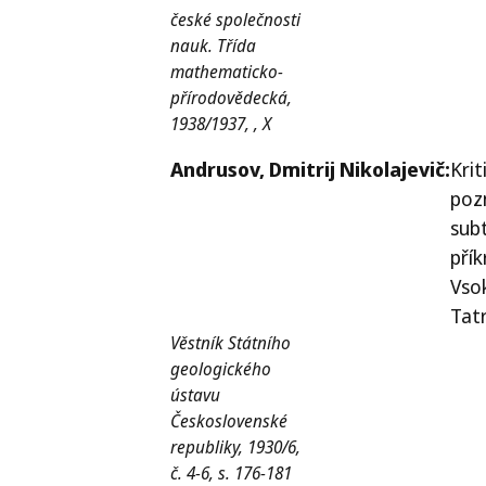
české společnosti
nauk. Třída
mathematicko-
přírodovědecká,
1938/1937, , X
Andrusov,
Dmitrij Nikolajevič:
Krit
poz
sub
pří
Vso
Tat
Věstník Státního
geologického
ústavu
Československé
republiky, 1930/6,
č. 4-6, s. 176-181