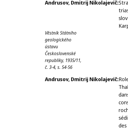
Andrusov,
Dmitrij Nikolajevič:
Stra
tria
slo
Kar
Věstník Státního
geologického
ústavu
Československé
republiky, 1935/11,
č. 3-4, s. 54-56
Andrusov,
Dmitrij Nikolajevič:
Rol
Tha
dans
con
roc
séd
des