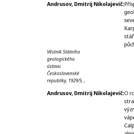
Andrusov,
Dmitrij Nikolajevič:
Pří
geol
sev
Karp
stář
půc
Věstník Státního
geologického
ústavu
Československé
republiky, 1929/5, ,
Andrusov,
Dmitrij Nikolajevič:
O ro
str
výz
váp
Calp
alpi