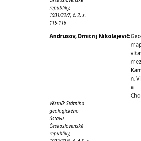
republiky,
1931/32/7, č. 2, s.
115-116
Andrusov,
Dmitrij Nikolajevič:
Geo
map
vlt
mez
Kam
n. V
a
Cho
Věstník Státního
geologického
ústavu
Československé
republiky,
1932/33/8, č. 4-5, s.