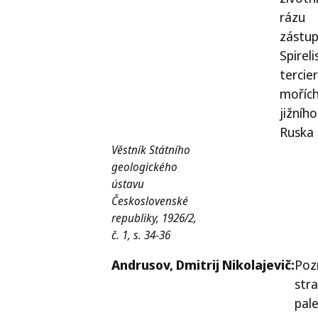
rázu
zástu
Spireli
tercie
moříc
jižního
Ruska
Věstník Státního
geologického
ústavu
Československé
republiky, 1926/2,
č. 1, s. 34-36
Andrusov,
Dmitrij Nikolajevič:
Poz
stra
pale