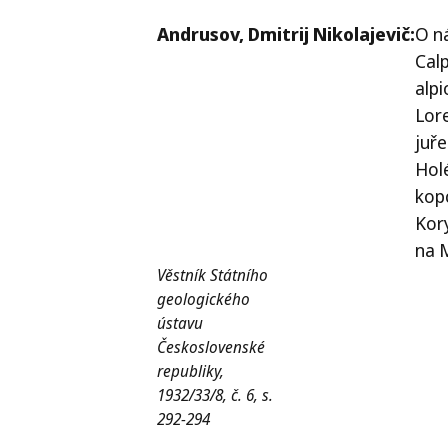
Andrusov,
Dmitrij Nikolajevič:
O n
Calp
alp
Lor
juře
Hol
kop
Kor
na 
Věstník Státního
geologického
ústavu
Československé
republiky,
1932/33/8, č. 6, s.
292-294