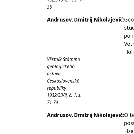
36
Andrusov,
Dmitrij Nikolajevič:
Geo
stud
poh
Vet
Holí
Věstník Státního
geologického
ústavu
Československé
republiky,
1932/33/8, č. 1, s.
71-74
Andrusov,
Dmitrij Nikolajevič:
O t
pos
Hza