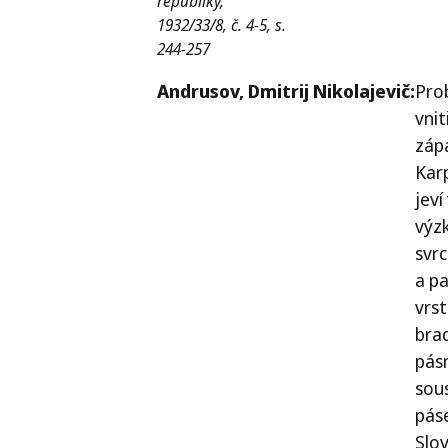
republiky,
1932/33/8, č. 4-5, s.
244-257
Andrusov,
Dmitrij Nikolajevič:
Pro
vnit
záp
Kar
jeví
výz
svr
a p
vrs
bra
pás
sou
pás
Slo