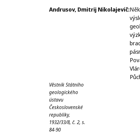
Andrusov,
Dmitrij Nikolajevič:
Něk
výs
geo
výz
bra
pás
Pov
Vlá
Půc
Věstník Státního
geologického
ústavu
Československé
republiky,
1932/33/8, č. 2, s.
84-90