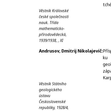
tch
Věstník Královské
české společnosti
nauk. Třída
mathematicko-
přírodovědecká,
1939/1938, , XI
Andrusov,
Dmitrij Nikolajevič:
Pří
ku
geol
záp
Kar
Věstník Státního
geologického
ústavu
Československé
republiky, 1928/4,