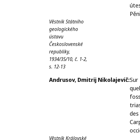
úte
Pěn
Věstník Státního
geologického
ústavu
Československé
republiky,
1934/35/10, č. 1-2,
s. 12-13
Andrusov,
Dmitrij Nikolajevič:
Sur
que
foss
tria
des
Car
occ
Věstník Královské