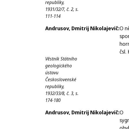
republiky,
1931/32/7, č. 2, s.
111-114
Andrusov,
Dmitrij Nikolajevič:
O n
spo
hor
čsl.
Věstník Státního
geologického
ústavu
Československé
republiky,
1932/33/8, č. 3, s.
174-180
Andrusov,
Dmitrij Nikolajevič:
O
syg
ohy