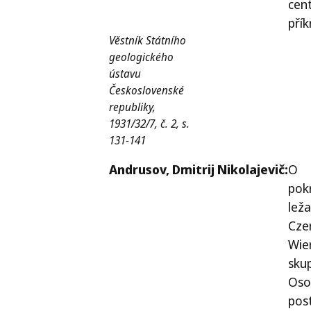
cen
pří
Věstník Státního
geologického
ústavu
Československé
republiky,
1931/32/7, č. 2, s.
131-141
Andrusov,
Dmitrij Nikolajevič:
O
pok
leža
Cze
Wie
sku
Oso
pos