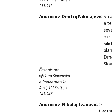
211-213
Andrusov,
Dmitrij Nikolajevič:
Stra
a t
sev
okr
Sili
plan
Drn
Slo
Časopis pro
výzkum Slovenska
a Podkarpatské
Rusi, 1936/10, , s.
243-246
Andrusov,
Nikolaj Ivanovič:
O
životn