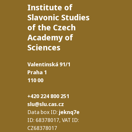
Institute of
Slavonic Studies
of the Czech
Academy of
Sciences
Valentinská
91/​1
Praha
1
110
00
+420 224 800 251
slu@slu.cas.cz
Data box
ID
:
jeknq7e
ID
: 68378017,
VAT
ID
:
CZ68378017