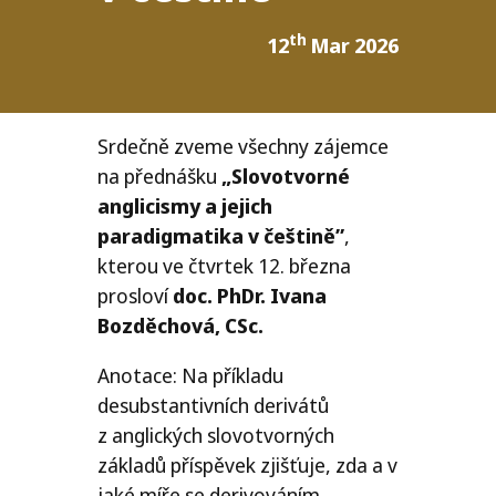
th
12
Mar 2026
Srdečně zveme všechny zájemce
na přednášku
„Slovotvorné
anglicismy a jejich
paradigmatika v češtině”
,
kterou ve čtvrtek 12. března
prosloví
doc. PhDr. Ivana
Bozděchová, CSc.
Anotace: Na příkladu
desubstantivních derivátů
z anglických slovotvorných
základů příspěvek zjišťuje, zda a v
jaké míře se derivováním