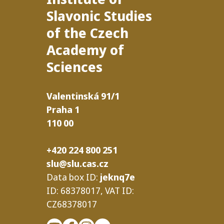
Slavonic Studies
of the Czech
Academy of
Sciences
Valentinská
91/​1
Praha
1
110
00
+420 224 800 251
slu@slu.cas.cz
Data box
ID
:
jeknq7e
ID
: 68378017,
VAT
ID
:
CZ68378017