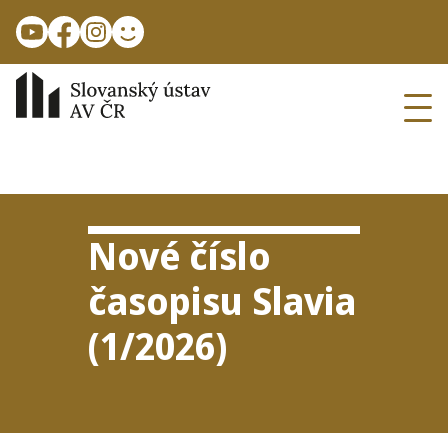
Skip to main content
Ope
Nové čís­lo
časopisu Slavia
(
1
/​
2026
)